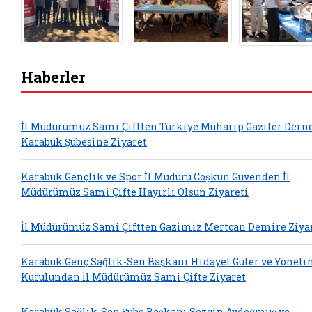
Haberler
İl Müdürümüz Sami Çiftten Türkiye Muharip Gaziler Dern
Karabük Şubesine Ziyaret
Karabük Gençlik ve Spor İl Müdürü Coşkun Güvenden İl
Müdürümüz Sami Çifte Hayırlı Olsun Ziyareti
İl Müdürümüz Sami Çiftten Gazimiz Mertcan Demire Ziya
Karabük Genç Sağlık-Sen Başkanı Hidayet Güler ve Yönet
Kurulundan İl Müdürümüz Sami Çifte Ziyaret
Karabük Sağlık-Sen Şube Başkanı Sezgin Aydoğmuş ve