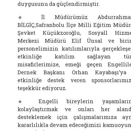
duygusunu da güçlendirmiştir.
🔹 İl Müdürümüz Abdurrahma
BİLGİÇ,Safranbolu İlçe Milli Eğitim Müdü
Şevket Küçükzoroğlu, Sosyall Hizm
Merkezi Müdürü Elif Ünsal ve bir
personelimizin katılımlarıyla gerçekleş
etkinliğe katılım sağlayan tü
misafirlerimize, emeği geçen Engellil
Dernek Başkanı Orhan Kayabaşı’ya
etkinliğe destek veren sponsorlarımı
teşekkür ediyoruz.
🔹 Engelli bireylerin yaşamların
kolaylaştırmak ve onları her alan
desteklemek için çalışmalarımıza ay
kararlılıkla devam edeceğimizi kamuoyu