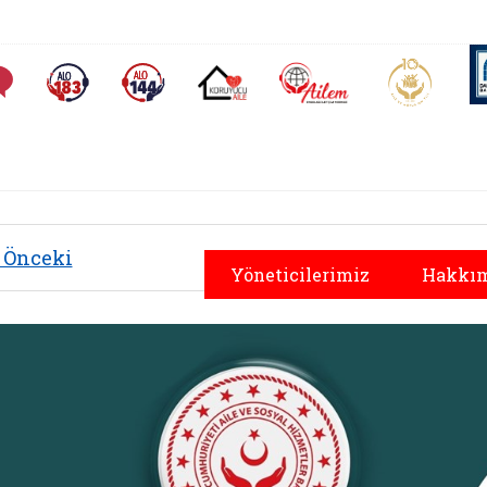
AİLEM İletişim Merkezi
Aile ve 
Sıkça Sorulan Sorular
Alo 183 (yeni sekmede açılır)
Alo 144 (yeni sekmede açılır)
Koruyucu Aile (yeni sekmede açılır)
Önceki
Yöneticilerimiz
Hakkım