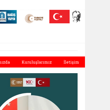
 (yeni sekmede açılır)
Nüfus On Yılı (yeni sekmede açılır)
Darülaceze bağış sayfası (yeni sekmede açılır)
Sonraki
ızda
Kuruluşlarımız
İletişim