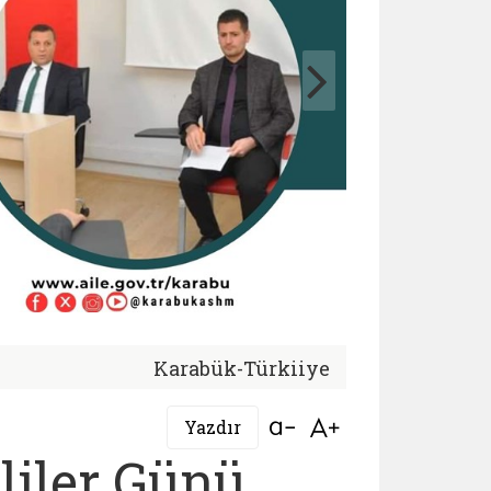
Karabük-Türkiiye
Bağlantıyı aç
Bağlantıyı aç
Yazdır
liler Günü