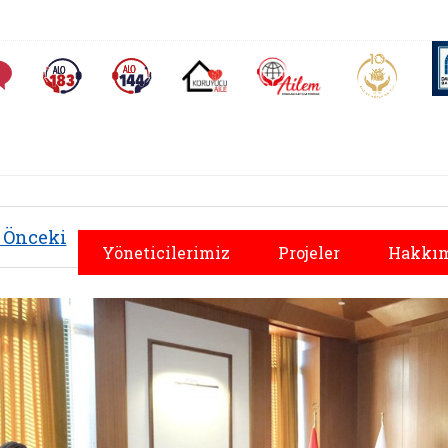
AİLEM İletişim Merkezi
Aile ve 
Sıkça Sorulan Sorular
Alo 183 (yeni sekmede açılır)
Alo 144 (yeni sekmede açılır)
Koruyucu Aile (yeni sekmede açılır)
Önceki
Yöneticilerimiz
Projeler
Hakkım