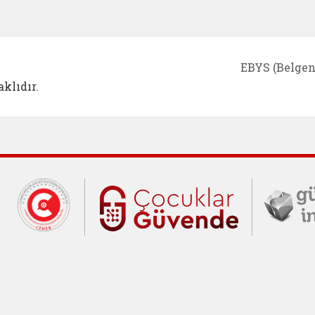
EBYS (Belgen
klıdır.
Cumhurbaşkanlığı İletişim Merkezi (C
Çocuklar Gü