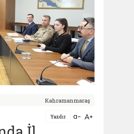
Kahramanmaraş
Bağlantıyı aç
Bağlantıyı aç
Yazdır
da İl