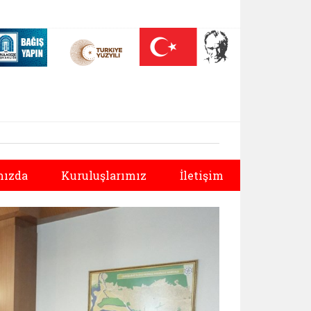
 (yeni sekmede açılır)
Nüfus On Yılı (yeni sekmede açılır)
Darülaceze bağış sayfası (yeni sekmede açılır)
Sonraki
ızda
Kuruluşlarımız
İletişim