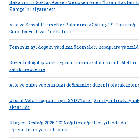
Bakanımız Göktaş Kocaeli'de düzenlenen "İnsan Hakları 
Kampı"nı ziyaret etti
Aile ve Sosyal Hizmetler Bakanımız Göktaş "19. Emirdağ
Gurbetçi Festivali"ne katıldı
Temmuz ayı doğum yardımı ödemeleri hesaplara yatırıld
Düzenli doğal gaz desteğinde temmuz döneminde 504 bin
sahibine ödeme
Aile ve nüfus yapısındaki değişimler düzenli olarak izlen
Ulusal Vefa Programı için SYDV’lere 1,2 milyar lira kayna
aktarıldı
Ulaşım Desteği 2025-2026 eğitim-öğretim yılında da
öğrencilerin yanında oldu