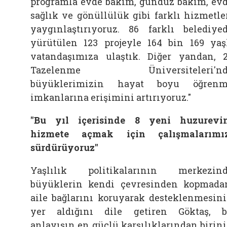
programla evde bakım, gündüz bakım, ev
sağlık ve gönüllülük gibi farklı hizmetle
yaygınlaştırıyoruz. 86 farklı belediye
yürütülen 123 projeyle 164 bin 169 yaş
vatandaşımıza ulaştık. Diğer yandan, 
Tazelenme Üniversiteleri'nd
büyüklerimizin hayat boyu öğrenm
imkanlarına erişimini artırıyoruz."
"Bu yıl içerisinde 8 yeni huzurevi
hizmete açmak için çalışmalarımı
sürdürüyoruz"
Yaşlılık politikalarının merkezin
büyüklerin kendi çevresinden kopmada
aile bağlarını koruyarak desteklenmesin
yer aldığını dile getiren Göktaş, 
anlayışın en güçlü karşılıklarından birin