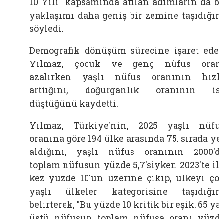
10 Yılı" kapsamında atılan adımların da 
yaklaşımı daha geniş bir zemine taşıdığı
söyledi.
Demografik dönüşüm sürecine işaret ed
Yılmaz, çocuk ve genç nüfus oran
azalırken yaşlı nüfus oranının hız
arttığını, doğurganlık oranının i
düştüğünü kaydetti.
Yılmaz, Türkiye'nin, 2025 yaşlı nüf
oranına göre 194 ülke arasında 75. sırada y
aldığını, yaşlı nüfus oranının 2000'
toplam nüfusun yüzde 5,7'siyken 2023'te i
kez yüzde 10'un üzerine çıkıp, ülkeyi ç
yaşlı ülkeler kategorisine taşıdığı
belirterek, "Bu yüzde 10 kritik bir eşik. 65 y
üstü nüfusun toplam nüfusa oranı yüz