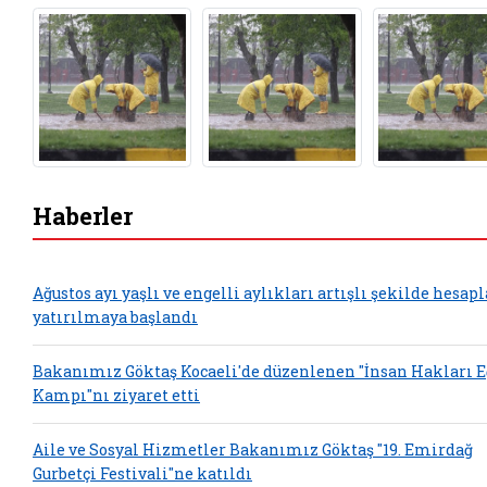
Haberler
Ağustos ayı yaşlı ve engelli aylıkları artışlı şekilde hesap
yatırılmaya başlandı
Bakanımız Göktaş Kocaeli'de düzenlenen "İnsan Hakları 
Kampı"nı ziyaret etti
Aile ve Sosyal Hizmetler Bakanımız Göktaş "19. Emirdağ
Gurbetçi Festivali"ne katıldı