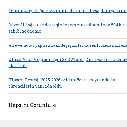
Temmuz ayı doğum yardımı ödemeleri hesaplara yatırıld
Düzenli doğal gaz desteğinde temmuz döneminde 504 bin
sahibine ödeme
Aile ve nüfus yapısındaki değişimler düzenli olarak izlen
Ulusal Vefa Programı için SYDV’lere 1,2 milyar lira kayna
aktarıldı
Ulaşım Desteği 2025-2026 eğitim-öğretim yılında da
öğrencilerin yanında oldu
Hepsini Görüntüle