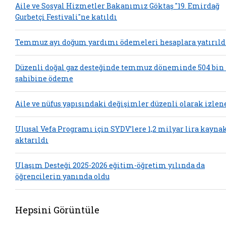
Aile ve Sosyal Hizmetler Bakanımız Göktaş "19. Emirdağ
Gurbetçi Festivali"ne katıldı
Temmuz ayı doğum yardımı ödemeleri hesaplara yatırıld
Düzenli doğal gaz desteğinde temmuz döneminde 504 bin
sahibine ödeme
Aile ve nüfus yapısındaki değişimler düzenli olarak izlen
Ulusal Vefa Programı için SYDV’lere 1,2 milyar lira kayna
aktarıldı
Ulaşım Desteği 2025-2026 eğitim-öğretim yılında da
öğrencilerin yanında oldu
Hepsini Görüntüle