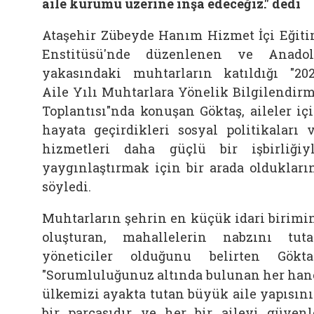
aile kurumu üzerine inşa edeceğiz." dedi
Ataşehir Zübeyde Hanım Hizmet İçi Eğit
Enstitüsü'nde düzenlenen ve Anado
yakasındaki muhtarların katıldığı "20
Aile Yılı Muhtarlara Yönelik Bilgilendir
Toplantısı"nda konuşan Göktaş, aileler iç
hayata geçirdikleri sosyal politikaları 
hizmetleri daha güçlü bir işbirliğiy
yaygınlaştırmak için bir arada oldukları
söyledi.
Muhtarların şehrin en küçük idari birimi
oluşturan, mahallelerin nabzını tut
yöneticiler olduğunu belirten Gökta
"Sorumluluğunuz altında bulunan her han
ülkemizi ayakta tutan büyük aile yapısın
bir parçasıdır ve her bir aileyi güvenl