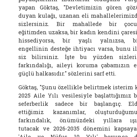
yapan Göktaş, "Devletimizin gören göz
duyan kulağı, uzanan eli mahallelerimiz
sizlersiniz. Bir mahallede bir çoc
eğitimden uzaksa, bir kadın kendini çares
hissediyorsa, bir yaşlı yalnızsa, b
engellinin desteğe ihtiyacı varsa, bunu i
siz bilirsiniz. İşte bu yüzden sizler
farkındalığı, aileyi koruma çabamızın 
güçlü halkasıdır." sözlerini sarf etti.
Göktaş, "Şunu özellikle belirtmek isterim 
2025 Aile Yılı vesilesiyle başlattığımız 
seferberlik sadece bir başlangıç. El
ettiğimiz kazanımlar, oluşturduğum
farkındalık, önümüzdeki yıllara ış
tutacak ve 2026-2035 dönemini kapsay
'Aile ve Nüfus 10 Yılı' boyunca 