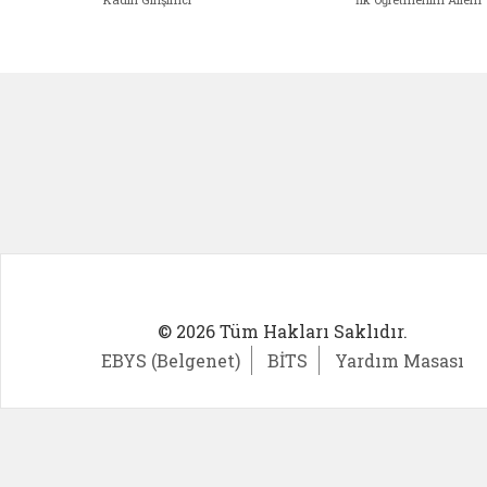
Kadın Girişimci (yeni sekmede açıl
İlk Öğ
© 2026 Tüm Hakları Saklıdır.
EBYS (Belgenet)
BİTS
Yardım Masası