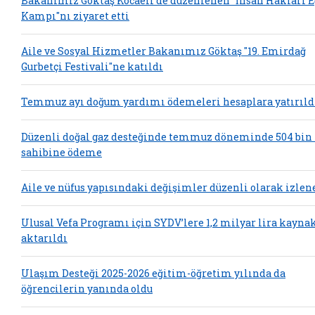
Bakanımız Göktaş Kocaeli'de düzenlenen "İnsan Hakları 
Kampı"nı ziyaret etti
Aile ve Sosyal Hizmetler Bakanımız Göktaş "19. Emirdağ
Gurbetçi Festivali"ne katıldı
Temmuz ayı doğum yardımı ödemeleri hesaplara yatırıld
Düzenli doğal gaz desteğinde temmuz döneminde 504 bin
sahibine ödeme
Aile ve nüfus yapısındaki değişimler düzenli olarak izlen
Ulusal Vefa Programı için SYDV’lere 1,2 milyar lira kayna
aktarıldı
Ulaşım Desteği 2025-2026 eğitim-öğretim yılında da
öğrencilerin yanında oldu