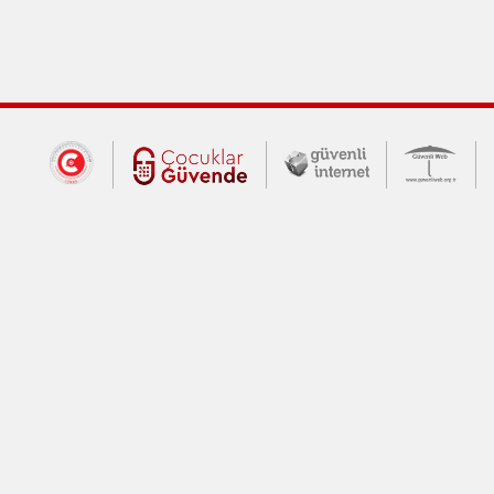
Dış Bağlantılar
Cumhurbaşkanlığı İletişim Merkezi (CİM
Çocuklar Güvende (yeni 
Güvenli İnte
Güv