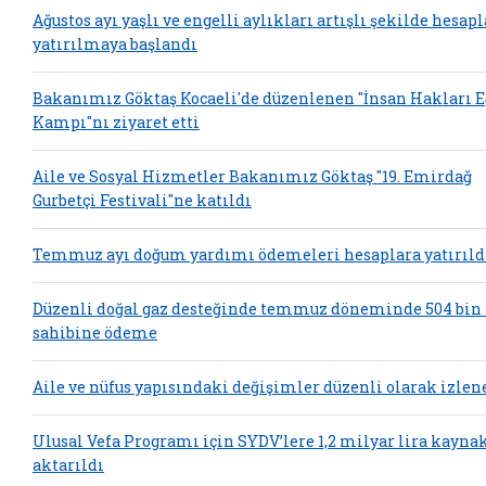
Ağustos ayı yaşlı ve engelli aylıkları artışlı şekilde hesap
yatırılmaya başlandı
Bakanımız Göktaş Kocaeli'de düzenlenen "İnsan Hakları 
Kampı"nı ziyaret etti
Aile ve Sosyal Hizmetler Bakanımız Göktaş "19. Emirdağ
Gurbetçi Festivali"ne katıldı
Temmuz ayı doğum yardımı ödemeleri hesaplara yatırıld
Düzenli doğal gaz desteğinde temmuz döneminde 504 bin
sahibine ödeme
Aile ve nüfus yapısındaki değişimler düzenli olarak izlen
Ulusal Vefa Programı için SYDV’lere 1,2 milyar lira kayna
aktarıldı