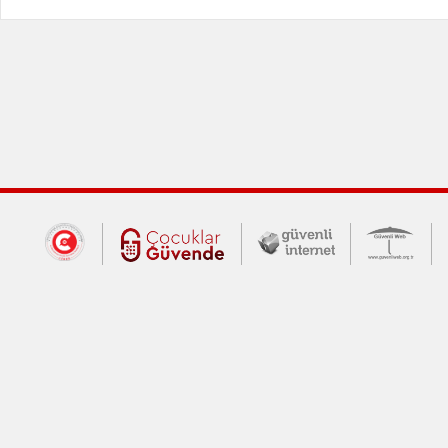
Dış Bağlantılar
Cumhurbaşkanlığı İletişim Merkezi (CİM
Çocuklar Güvende (yeni 
Güvenli İnte
Güv