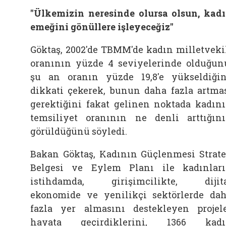
"Ülkemizin neresinde olursa olsun, kad
emeğini gönüllere işleyeceğiz"
Göktaş, 2002'de TBMM'de kadın milletveki
oranının yüzde 4 seviyelerinde olduğun
şu an oranın yüzde 19,8'e yükseldiği
dikkati çekerek, bunun daha fazla artma
gerektiğini fakat gelinen noktada kadın
temsiliyet oranının ne denli arttığın
görüldüğünü söyledi.
Bakan Göktaş, Kadının Güçlenmesi Strate
Belgesi ve Eylem Planı ile kadınlar
istihdamda, girişimcilikte, dijit
ekonomide ve yenilikçi sektörlerde da
fazla yer almasını destekleyen projel
hayata geçirdiklerini, 1366 kadı