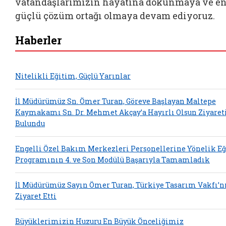
vatandaşlarımızın hayatına dokunmaya ve e
güçlü çözüm ortağı olmaya devam ediyoruz.
Haberler
Nitelikli Eğitim, Güçlü Yarınlar
İl Müdürümüz Sn. Ömer Turan, Göreve Başlayan Maltepe
Kaymakamı Sn. Dr. Mehmet Akçay’a Hayırlı Olsun Ziyaret
Bulundu
Engelli Özel Bakım Merkezleri Personellerine Yönelik E
Programının 4. ve Son Modülü Başarıyla Tamamladık
İl Müdürümüz Sayın Ömer Turan, Türkiye Tasarım Vakfı’n
Ziyaret Etti
Büyüklerimizin Huzuru En Büyük Önceliğimiz