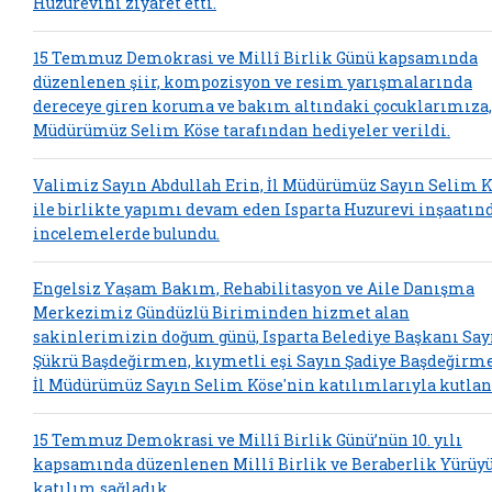
Huzurevini ziyaret etti.
15 Temmuz Demokrasi ve Millî Birlik Günü kapsamında
düzenlenen şiir, kompozisyon ve resim yarışmalarında
dereceye giren koruma ve bakım altındaki çocuklarımıza, 
Müdürümüz Selim Köse tarafından hediyeler verildi.
Valimiz Sayın Abdullah Erin, İl Müdürümüz Sayın Selim 
ile birlikte yapımı devam eden Isparta Huzurevi inşaatın
incelemelerde bulundu.
Engelsiz Yaşam Bakım, Rehabilitasyon ve Aile Danışma
Merkezimiz Gündüzlü Biriminden hizmet alan
sakinlerimizin doğum günü, Isparta Belediye Başkanı Say
Şükrü Başdeğirmen, kıymetli eşi Sayın Şadiye Başdeğirm
İl Müdürümüz Sayın Selim Köse'nin katılımlarıyla kutlan
15 Temmuz Demokrasi ve Millî Birlik Günü’nün 10. yılı
kapsamında düzenlenen Millî Birlik ve Beraberlik Yürüy
katılım sağladık.