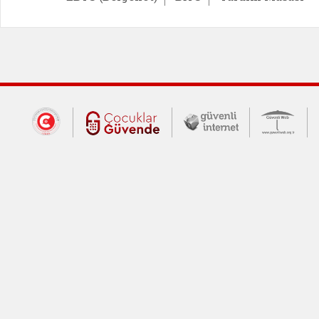
Dış Bağlantılar
Cumhurbaşkanlığı İletişim Merkezi (CİM
Çocuklar Güvende (yeni 
Güvenli İnte
Güv