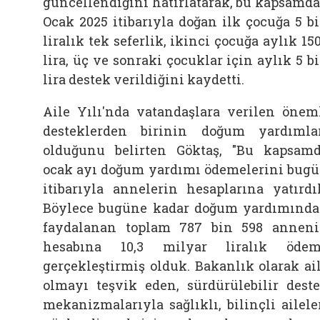
güncellendiğini hatırlatarak, bu kapsamda
Ocak 2025 itibarıyla doğan ilk çocuğa 5 b
liralık tek seferlik, ikinci çocuğa aylık 15
lira, üç ve sonraki çocuklar için aylık 5 b
lira destek verildiğini kaydetti.
Aile Yılı'nda vatandaşlara verilen önem
desteklerden birinin doğum yardımla
olduğunu belirten Göktaş, "Bu kapsam
ocak ayı doğum yardımı ödemelerini bug
itibarıyla annelerin hesaplarına yatırdı
Böylece bugüne kadar doğum yardımınd
faydalanan toplam 787 bin 598 annen
hesabına 10,3 milyar liralık öde
gerçekleştirmiş olduk. Bakanlık olarak ai
olmayı teşvik eden, sürdürülebilir dest
mekanizmalarıyla sağlıklı, bilinçli ailele