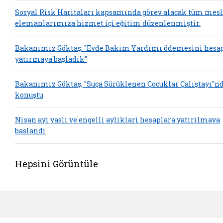
Sosyal Risk Haritaları kapsamında görev alacak tüm mes
elemanlarımıza hizmet içi eğitim düzenlenmiştir.
Bakanımız Göktaş: "Evde Bakım Yardımı ödemesini hesa
yatırmaya başladık"
Bakanımız Göktaş, "Suça Sürüklenen Çocuklar Çalıştayı"n
konuştu
Nisan ayi yasli ve engelli ayliklari hesaplara yatirilmaya
baslandi
Hepsini Görüntüle