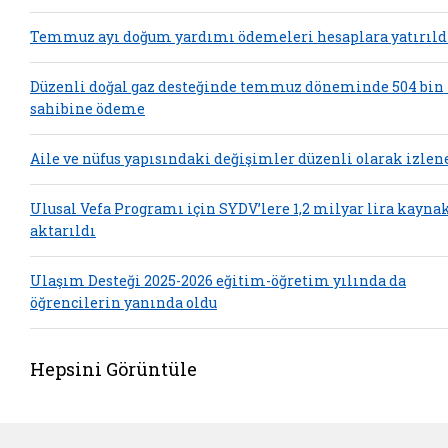
Temmuz ayı doğum yardımı ödemeleri hesaplara yatırıld
Düzenli doğal gaz desteğinde temmuz döneminde 504 bin
sahibine ödeme
Aile ve nüfus yapısındaki değişimler düzenli olarak izlen
Ulusal Vefa Programı için SYDV’lere 1,2 milyar lira kayna
aktarıldı
Ulaşım Desteği 2025-2026 eğitim-öğretim yılında da
öğrencilerin yanında oldu
Hepsini Görüntüle