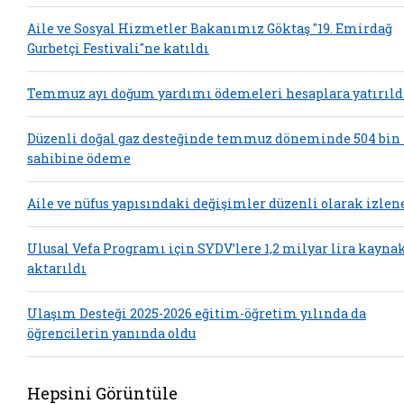
Aile ve Sosyal Hizmetler Bakanımız Göktaş "19. Emirdağ
Gurbetçi Festivali"ne katıldı
Temmuz ayı doğum yardımı ödemeleri hesaplara yatırıld
Düzenli doğal gaz desteğinde temmuz döneminde 504 bin
sahibine ödeme
Aile ve nüfus yapısındaki değişimler düzenli olarak izlen
Ulusal Vefa Programı için SYDV’lere 1,2 milyar lira kayna
aktarıldı
Ulaşım Desteği 2025-2026 eğitim-öğretim yılında da
öğrencilerin yanında oldu
Hepsini Görüntüle