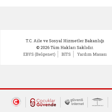
Kadın Girişimci (yeni sekmede açıl
İlk Öğ
T.C. Aile ve Sosyal Hizmetler Bakanlığı
© 2026 Tüm Hakları Saklıdır.
EBYS (Belgenet)
BİTS
Yardım Masası
Dış Bağlantılar
Cumhurbaşkanlığı İletişim Merkezi (CİM
Çocuklar Güvende (yeni 
Güvenli İnte
Güv