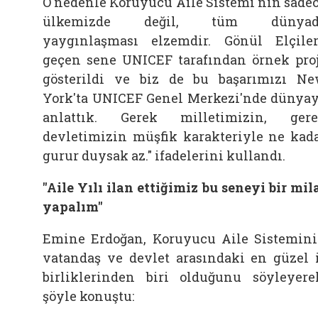
O nedenle Koruyucu Aile Sistemi'nin sade
ülkemizde değil, tüm dünyad
yaygınlaşması elzemdir. Gönül Elçiler
geçen sene UNICEF tarafından örnek pro
gösterildi ve biz de bu başarımızı N
York'ta UNICEF Genel Merkezi'nde dünya
anlattık. Gerek milletimizin, ger
devletimizin müşfik karakteriyle ne kad
gurur duysak az." ifadelerini kullandı.
"Aile Yılı ilan ettiğimiz bu seneyi bir mil
yapalım"
Emine Erdoğan, Koruyucu Aile Sistemin
vatandaş ve devlet arasındaki en güzel 
birliklerinden biri olduğunu söyleyere
şöyle konuştu: