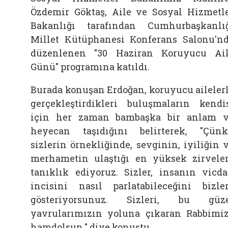
Özdemir Göktaş,
Aile ve Sosyal Hizmetl
Bakanlığı tarafından Cumhurbaşkanlı
Millet Kütüphanesi Konferans Salonu'n
düzenlenen "30 Haziran Koruyucu Ai
Günü" programına katıldı.
Burada konuşan Erdoğan, koruyucu aileler
gerçekleştirdikleri buluşmaların kendi
için her zaman bambaşka bir anlam 
heyecan taşıdığını belirterek, "Çün
sizlerin örnekliğinde, sevginin, iyiliğin 
merhametin ulaştığı en yüksek zirvele
tanıklık ediyoruz. Sizler, insanın vicd
incisini nasıl parlatabileceğini bizle
gösteriyorsunuz. Sizleri, bu güz
yavrularımızın yoluna çıkaran Rabbimi
hamdolsun." diye konuştu.