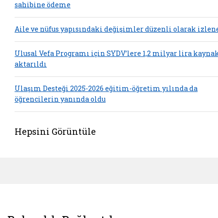
sahibine ödeme
Aile ve nüfus yapısındaki değişimler düzenli olarak izlen
Ulusal Vefa Programı için SYDV’lere 1,2 milyar lira kayna
aktarıldı
Ulaşım Desteği 2025-2026 eğitim-öğretim yılında da
öğrencilerin yanında oldu
Hepsini Görüntüle