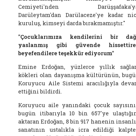
Cemiyeti'nden Darüşşafaka'ya
Darüleytam'dan Darülaceze'ye kadar ni
kuruluş, kimseyi darda bırakmamıştır."
"Çocuklarımıza kendilerini bir da
yaslanmış gibi güvende hissettir
beyefendilere teşekkür ediyorum"
Emine Erdoğan, yüzlerce yıllık sağl
kökleri olan dayanışma kültürünün, bug
Koruyucu Aile Sistemi aracılığıyla dev
ettiğini bildirdi.
Koruyucu aile yanındaki çocuk sayısın
bugün itibarıyla 10 bin 657'ye ulaştığı
aktaran Erdoğan, 8 bin 917 hanenin insanl
sanatının ustalıkla icra edildiği kalpt