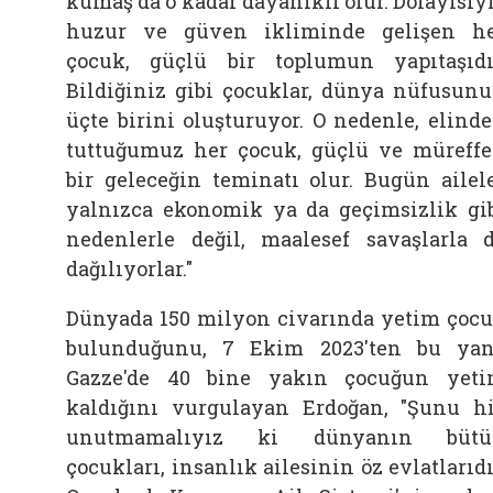
kumaş da o kadar dayanıklı olur. Dolayısıy
huzur ve güven ikliminde gelişen h
çocuk, güçlü bir toplumun yapıtaşıdı
Bildiğiniz gibi çocuklar, dünya nüfusun
üçte birini oluşturuyor. O nedenle, elind
tuttuğumuz her çocuk, güçlü ve müreff
bir geleceğin teminatı olur. Bugün ailel
yalnızca ekonomik ya da geçimsizlik gi
nedenlerle değil, maalesef savaşlarla 
dağılıyorlar."
Dünyada 150 milyon civarında yetim çoc
bulunduğunu, 7 Ekim 2023'ten bu ya
Gazze'de 40 bine yakın çocuğun yet
kaldığını vurgulayan Erdoğan, "Şunu h
unutmamalıyız ki dünyanın bütü
çocukları, insanlık ailesinin öz evlatlarıdı