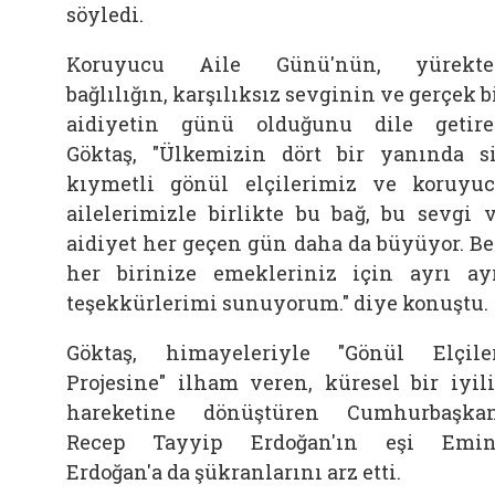
söyledi.
Koruyucu Aile Günü'nün, yürekte
bağlılığın, karşılıksız sevginin ve gerçek b
aidiyetin günü olduğunu dile getir
Göktaş, "Ülkemizin dört bir yanında s
kıymetli gönül elçilerimiz ve koruyu
ailelerimizle birlikte bu bağ, bu sevgi 
aidiyet her geçen gün daha da büyüyor. B
her birinize emekleriniz için ayrı ay
teşekkürlerimi sunuyorum." diye konuştu.
Göktaş, himayeleriyle "Gönül Elçile
Projesine" ilham veren, küresel bir iyil
hareketine dönüştüren Cumhurbaşka
Recep Tayyip Erdoğan'ın eşi Emin
Erdoğan'a da şükranlarını arz etti.