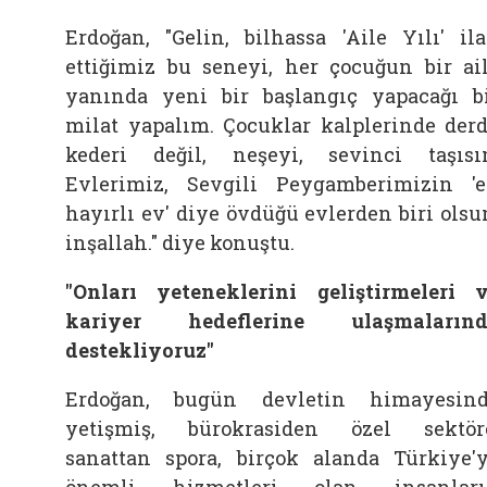
Erdoğan, "Gelin, bilhassa 'Aile Yılı' il
ettiğimiz bu seneyi, her çocuğun bir ai
yanında yeni bir başlangıç yapacağı b
milat yapalım. Çocuklar kalplerinde derd
kederi değil, neşeyi, sevinci taşısı
Evlerimiz, Sevgili Peygamberimizin '
hayırlı ev' diye övdüğü evlerden biri olsu
inşallah." diye konuştu.
"Onları yeteneklerini geliştirmeleri 
kariyer hedeflerine ulaşmalarınd
destekliyoruz"
Erdoğan, bugün devletin himayesin
yetişmiş, bürokrasiden özel sektör
sanattan spora, birçok alanda Türkiye'
önemli hizmetleri olan insanları