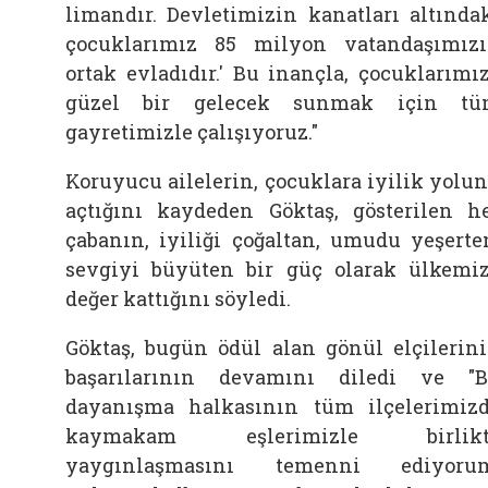
limandır. Devletimizin kanatları altında
çocuklarımız 85 milyon vatandaşımız
ortak evladıdır.' Bu inançla, çocuklarımı
güzel bir gelecek sunmak için tü
gayretimizle çalışıyoruz."
Koruyucu ailelerin, çocuklara iyilik yolu
açtığını kaydeden Göktaş, gösterilen h
çabanın, iyiliği çoğaltan, umudu yeşerte
sevgiyi büyüten bir güç olarak ülkemi
değer kattığını söyledi.
Göktaş, bugün ödül alan gönül elçilerin
başarılarının devamını diledi ve "
dayanışma halkasının tüm ilçelerimiz
kaymakam eşlerimizle birlikt
yaygınlaşmasını temenni ediyorum