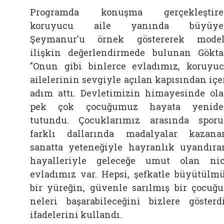
Programda konuşma gerçekleştire
koruyucu aile yanında büyüye
Şeymanur'u örnek göstererek mode
ilişkin değerlendirmede bulunan Gökta
"Onun gibi binlerce evladımız, koruyu
ailelerinin sevgiyle açılan kapısından içe
adım attı. Devletimizin himayesinde ol
pek çok çocuğumuz hayata yenide
tutundu. Çocuklarımız arasında spor
farklı dallarında madalyalar kazana
sanatta yeteneğiyle hayranlık uyandıra
hayalleriyle geleceğe umut olan ni
evladımız var. Hepsi, şefkatle büyütülm
bir yüreğin, güvenle sarılmış bir çocuğ
neleri başarabileceğini bizlere gösterdi
ifadelerini kullandı.