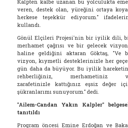
Kalpten kalbe uzanan bu yolculukta em
veren, destek olan, yüreğini ortaya koy
herkese teşekkür ediyorum." ifadeleri
kullandı.
Gönül Elçileri Projesi'nin bir iyilik dili, b
merhamet çağrısı ve bir gelecek vizyo
haline geldiğini aktaran Göktaş, "Ve 
vizyon, kıymetli desteklerinizle her geç
gün daha da büyüyor. Bu iyilik hareketi
rehberliğiniz, merhametiniz v
zarafetinizle kattığınız eşsiz değer iç
şükranlarımı sunuyorum." dedi.
"Ailem-Candan Yakın Kalpler" belgese
tanıtıldı
Program öncesi Emine Erdoğan ve Bak