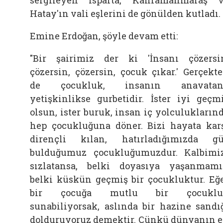
Hatay'ın vali eşlerini de gönülden kutladı.
Emine Erdoğan, şöyle devam etti:
"Bir şairimiz der ki 'İnsanı çözersi
çözersin, çözersin, çocuk çıkar.' Gerçekt
de çocukluk, insanın anavatanı
yetişkinlikse gurbetidir. İster iyi geçm
olsun, ister buruk, insan iç yolculukların
hep çocukluğuna döner. Bizi hayata kar
dirençli kılan, hatırladığımızda g
bulduğumuz çocukluğumuzdur. Kalbimi
sızlatansa, belki doyasıya yaşanmamı
belki küskün geçmiş bir çocukluktur. Eğ
bir çocuğa mutlu bir çocuklu
sunabiliyorsak, aslında bir hazine sandı
dolduruyoruz demektir. Çünkü dünyanın 