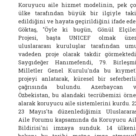
Koruyucu aile hizmet modelinin, pek ç
ülke tarafından büyük bir ilgiyle tak
edildiğini ve hayata geçirildiğini ifade ed
Göktaş, "Öyle ki bugün, Gönül Elçile
Projesi, başta UNICEF olmak üzer
uluslararası kuruluşlar tarafından um
vadeden proje olarak takdir görmektedi
Saygıdeğer Hanımefendi, 79. Birleşm
Milletler Genel Kurulu'nda bu kıymet
projeyi anlatarak, küresel bir seferberl
çağrısında bulundu. Azerbaycan v
Özbekistan, bu alandaki tecrübemizi örn
alarak koruyucu aile sistemlerini kurdu. 2
23 Mayıs'ta düzenlediğimiz Uluslarara
Aile Forumu kapsamında da Koruyucu Ai
Bildirisi'ni imzaya sunduk. 14 ülken
bakanı bu tarihi metne imza atmasıy