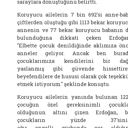
saraylara dönüştüğünü belirtti.
Koruyucu ailelerin 7 bin 692'si anne-ba
çiftlerden oluştuğu gibi 1113 bekar koruyu
annenin ve 77 bekar koruyucu babanın 
bulunduğuna dikkati çeken Erdoğa
"Elbette çocuk denildiğinde aklımıza ön
anneler geliyor. Ancak ben burad
çocuklarımıza kendilerini bir da
yaslanmış gibi güvende hissettir
beyefendilere de hususi olarak çok teşekk
etmek istiyorum." şeklinde konuştu.
Koruyucu ailelerin yanında bulunan 12
çocuğun özel gereksinimli çocukl
olduğunun altını çizen Erdoğan, 
çocukların yüzde 37'sini
ağır
engelli
grubunda yer aldığı