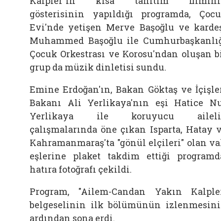
Kalpler"in kısa tanıtım filmini
gösterisinin yapıldığı programda, Çoc
Evi'nde yetişen Merve Başoğlu ve karde
Muhammed Başoğlu ile Cumhurbaşkanlı
Çocuk Orkestrası ve Korosu'ndan oluşan b
grup da müzik dinletisi sundu.
Emine Erdoğan'ın, Bakan Göktaş ve İçişle
Bakanı Ali Yerlikaya'nın eşi Hatice N
Yerlikaya ile koruyucu aileli
çalışmalarında öne çıkan Isparta, Hatay 
Kahramanmaraş'ta "gönül elçileri" olan va
eşlerine plaket takdim ettiği programd
hatıra fotoğrafı çekildi.
Program, "Ailem-Candan Yakın Kalple
belgeselinin ilk bölümünün izlenmesin
ardından sona erdi.