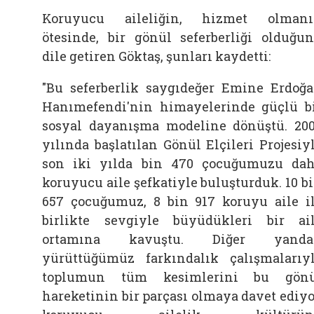
Koruyucu aileliğin, hizmet olman
ötesinde, bir gönül seferberliği olduğu
dile getiren Göktaş, şunları kaydetti:
"Bu seferberlik saygıdeğer Emine Erdoğ
Hanımefendi'nin himayelerinde güçlü b
sosyal dayanışma modeline dönüştü. 20
yılında başlatılan Gönül Elçileri Projesiy
son iki yılda bin 470 çocuğumuzu da
koruyucu aile şefkatiyle buluşturduk. 10 b
657 çocuğumuz, 8 bin 917 koruyu aile i
birlikte sevgiyle büyüdükleri bir ai
ortamına kavuştu. Diğer yanda
yürüttüğümüz farkındalık çalışmalarıy
toplumun tüm kesimlerini bu gönü
hareketinin bir parçası olmaya davet ediyo