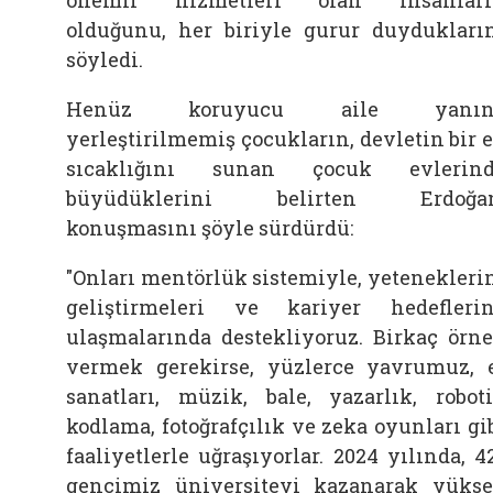
olduğunu, her biriyle gurur duydukları
söyledi.
Henüz koruyucu aile yanın
yerleştirilmemiş çocukların, devletin bir 
sıcaklığını sunan çocuk evlerind
büyüdüklerini belirten Erdoğan
konuşmasını şöyle sürdürdü:
"Onları mentörlük sistemiyle, yetenekleri
geliştirmeleri ve kariyer hedefleri
ulaşmalarında destekliyoruz. Birkaç örn
vermek gerekirse, yüzlerce yavrumuz, 
sanatları, müzik, bale, yazarlık, robot
kodlama, fotoğrafçılık ve zeka oyunları gi
faaliyetlerle uğraşıyorlar. 2024 yılında, 4
gencimiz üniversiteyi kazanarak yüks