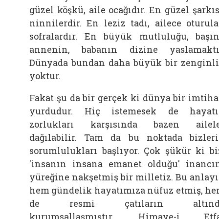
güzel köşkü, aile ocağıdır. En güzel şarkıs
ninnilerdir. En leziz tadı, ailece oturul
sofralardır. En büyük mutluluğu, başın
annenin, babanın dizine yaslamaktı
Dünyada bundan daha büyük bir zenginl
yoktur.
Fakat şu da bir gerçek ki dünya bir imtih
yurdudur. Hiç istemesek de hayat
zorlukları karşısında bazen ailel
dağılabilir. Tam da bu noktada bizler
sorumlulukları başlıyor. Çok şükür ki bi
'insanın insana emanet olduğu' inancı
yüreğine nakşetmiş bir milletiz. Bu anlayı
hem gündelik hayatımıza nüfuz etmiş, h
de resmi çatıların altınd
kurumsallaşmıştır. Himaye-i Etfa