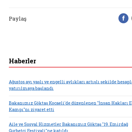
Paylaş
F
Haberler
Ağustos ayı yaşlı ve engelli aylıkları artışlı şekilde hesap
yatırılmaya başlandı
Bakanımız Göktaş Kocaeli'de düzenlenen "İnsan Hakları 
Kampı"nı ziyaret etti
Aile ve Sosyal Hizmetler Bakanımız Göktaş "19. Emirdağ
Gurbetçi Festivali"ne katıldı