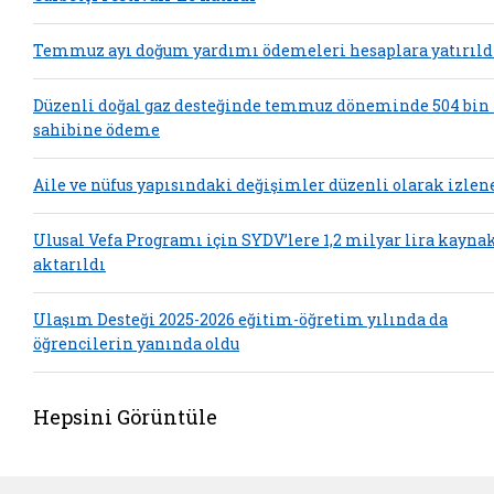
Temmuz ayı doğum yardımı ödemeleri hesaplara yatırıld
Düzenli doğal gaz desteğinde temmuz döneminde 504 bin
sahibine ödeme
Aile ve nüfus yapısındaki değişimler düzenli olarak izlen
Ulusal Vefa Programı için SYDV’lere 1,2 milyar lira kayna
aktarıldı
Ulaşım Desteği 2025-2026 eğitim-öğretim yılında da
öğrencilerin yanında oldu
Hepsini Görüntüle