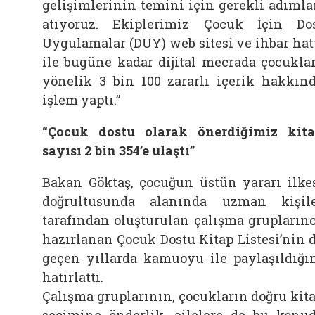
gelişimlerinin temini için gerekli adımla
atıyoruz. Ekiplerimiz Çocuk İçin Do
Uygulamalar (DUY) web sitesi ve ihbar hat
ile bugüne kadar dijital mecrada çocukla
yönelik 3 bin 100 zararlı içerik hakkın
işlem yaptı.”
“Çocuk dostu olarak önerdiğimiz kit
sayısı 2 bin 354’e ulaştı”
Bakan Göktaş, çocuğun üstün yararı ilke
doğrultusunda alanında uzman kişil
tarafından oluşturulan çalışma grupların
hazırlanan Çocuk Dostu Kitap Listesi’nin 
geçen yıllarda kamuoyu ile paylaşıldığı
hatırlattı.
Çalışma gruplarının, çocukların doğru kit
seçimine önderlik, ailelere de bu konu