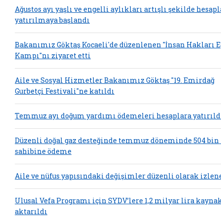
Ağustos ayı yaşlı ve engelli aylıkları artışlı şekilde hesap
yatırılmaya başlandı
Bakanımız Göktaş Kocaeli'de düzenlenen "İnsan Hakları 
Kampı"nı ziyaret etti
Aile ve Sosyal Hizmetler Bakanımız Göktaş "19. Emirdağ
Gurbetçi Festivali"ne katıldı
Temmuz ayı doğum yardımı ödemeleri hesaplara yatırıld
Düzenli doğal gaz desteğinde temmuz döneminde 504 bin
sahibine ödeme
Aile ve nüfus yapısındaki değişimler düzenli olarak izlen
Ulusal Vefa Programı için SYDV’lere 1,2 milyar lira kayna
aktarıldı