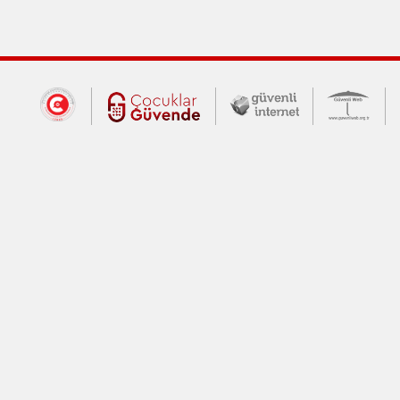
Dış Bağlantılar
Cumhurbaşkanlığı İletişim Merkezi (CİM
Çocuklar Güvende (yeni 
Güvenli İnte
Güv