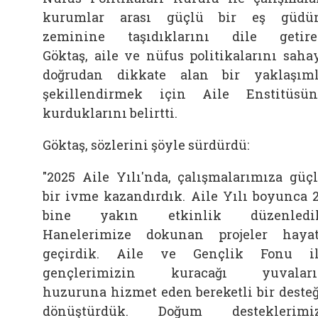
kurumlar arası güçlü bir eş güdü
zeminine taşıdıklarını dile getir
Göktaş,
aile
ve nüfus politikalarını saha
doğrudan dikkate alan bir yaklaşım
şekillendirmek için
Aile
Enstitüsü
kurduklarını belirtti.
Göktaş, sözlerini şöyle sürdürdü:
"2025
Aile
Yılı'nda, çalışmalarımıza güç
bir ivme kazandırdık.
Aile
Yılı boyunca 
bine yakın etkinlik düzenledik
Hanelerimize dokunan projeler haya
geçirdik.
Aile
ve Gençlik Fonu il
gençlerimizin kuracağı yuvaları
huzuruna hizmet eden bereketli bir deste
dönüştürdük. Doğum desteklerimiz