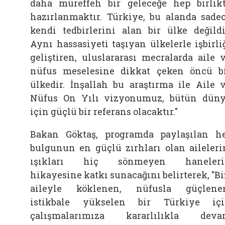
daha müreffeh bir geleceğe hep birlik
hazırlanmaktır. Türkiye, bu alanda sade
kendi tedbirlerini alan bir ülke değildi
Aynı hassasiyeti taşıyan ülkelerle işbirli
geliştiren, uluslararası mecralarda
aile
nüfus meselesine dikkat çeken öncü b
ülkedir. İnşallah bu araştırma ile
Aile
Nüfus On Yılı vizyonumuz, bütün dün
için güçlü bir referans olacaktır."
Bakan Göktaş, programda paylaşılan h
bulgunun en güçlü zırhları olan aileleri
ışıkları hiç sönmeyen haneleri
hikayesine katkı sunacağını belirterek, "Bi
aileyle köklenen, nüfusla güçlene
istikbale yükselen bir Türkiye iç
çalışmalarımıza kararlılıkla dev