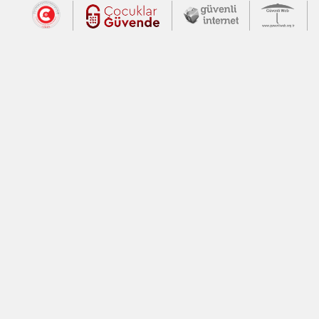
Dış Bağlantılar
Cumhurbaşkanlığı İletişim Merkezi (CİM
Çocuklar Güvende (yeni 
Güvenli İnte
Güv