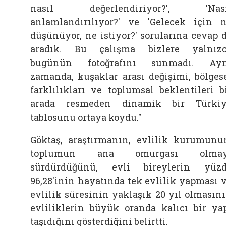
nasıl değerlendiriyor?', 'Nası
anlamlandırılıyor?' ve 'Gelecek için 
düşünüyor, ne istiyor?' sorularına cevap 
aradık. Bu çalışma bizlere yalnız
bugünün fotoğrafını sunmadı. Ayn
zamanda, kuşaklar arası değişimi, bölges
farklılıkları ve toplumsal beklentileri b
arada resmeden dinamik bir Türki
tablosunu ortaya koydu."
Göktaş, araştırmanın, evlilik kurumunu
toplumun ana omurgası olmay
sürdürdüğünü, evli bireylerin yüz
96,28'inin hayatında tek evlilik yapması 
evlilik süresinin yaklaşık 20 yıl olmasın
evliliklerin büyük oranda kalıcı bir ya
taşıdığını gösterdiğini belirtti.