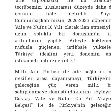
'aile
diplomasisi' ile bu alanda
tecrübemizi uluslararası düzeyde daha 
görünür hale getirdik. Sayı
Cumhurbaşkanımızın 2026-2035 dönemi
'Aile
ve Nüfus 10 Yılı' olarak ilan etmesiyl
uzun soluklu bir dönüşümün il
atılımlarını yaptık. 'Aileyle köklene
nüfusla güçlenen, istikbale yüksel
Türkiye' idealini yeni dönemin a
istikameti haline getirdik."
Milli
Aile
Haftası ile
aile
bağlarını 
nesiller arası dayanışmayı, Türkiye'n
geleceğine güç veren milli bi
sahiplenmeye dönüştürdüklerini söyley
Göktaş, "Aile
ve Nüfus On Yılı Vizy
Belgesi" ile de Türkiye'nin geleceği