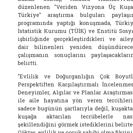
düzenlenen "Veriden Vizyona Üç Kuş
Türkiye" araştırma bulguları paylaş
programında yaptığı konuşmada, Türki
İstatistik Kurumu (TÜİK) ve Enstitü Sosy
işbirliğinde gerçekleştirdikleri ve aile
dair bilinenleri yeniden düşündürec
çalışmanın sonuçlarını paylaşacakları
belirtti.
"Evlilik ve Doğurganlığın Çok Boyut
Perspektiften Karşılaştırmalı İncelenmes
Deneyimler, Algılar ve Planlar Araştırmas
ile
aile
hayatına yön veren tercihler
sadece bugünün şartlarıyla değil, kuşakt
kuşağa aktarılan tecrübelerle nas
şekillendiğini görmek istediklerini belirt
Göktaş, evlilik ve çocuk sahibi olma fikrin