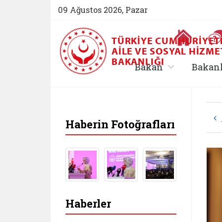
09 Ağustos 2026, Pazar
Ana Sayfa
TÜRKIYE CUMHURIYET
AILE VE SOSYAL HIZME
BAKANLIĞI
, alt menü içe
Bakan
Bakan
Haberin Fotoğrafları
Haberler