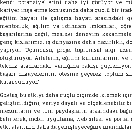
kendi potansiyellerini daha iyi görüyor ve mü
kariyer inşa etme konusunda daha güçlü bir irade 
eğitim hayatı ile çalışma hayatı arasındaki geçi
mentörlük, eğitim ve istihdam imkanları, öğr
başarılarına değil, mesleki deneyim kazanmalar
genç kızlarımız, iş dünyasına daha hazırlıklı, d
yapıyor. Üçüncüsü, proje, toplumsal algı üze
oluşturuyor.
Ailelerin, eğitim kurumlarının ve 
teknik alanlardaki varlığına bakışı güçleniyor
başarı hikayelerinin ötesine geçerek toplum zi
katkı sunuyor."
Göktaş, bu etkiyi daha güçlü biçimde izlemek içi
geliştirildiğini, veriye dayalı ve ölçeklenebilir bi
mezunların ve tüm paydaşların arasındaki bağın
belirterek, mobil uygulama, web sitesi ve portal 
etki alanının daha da genişleyeceğine inandıkların