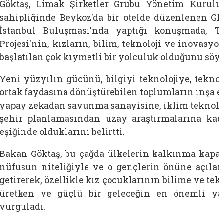
Göktaş, Limak Şirketler Grubu Yönetim Kurul
sahipliğinde Beykoz'da bir otelde düzenlenen Gl
İstanbul Buluşması'nda yaptığı konuşmada, 
Projesi'nin, kızların, bilim, teknoloji ve inovas
başlatılan çok kıymetli bir yolculuk olduğunu söy
Yeni yüzyılın gücünü, bilgiyi teknolojiye, tekno
ortak faydasına dönüştürebilen toplumların inşa 
yapay zekadan savunma sanayisine, iklim teknol
şehir planlamasından uzay araştırmalarına ka
eşiğinde olduklarını belirtti.
Bakan
Göktaş, bu çağda ülkelerin kalkınma kapa
nüfusun niteliğiyle ve o gençlerin önüne açıl
getirerek, özellikle kız çocuklarının bilime ve te
üretken ve güçlü bir geleceğin en önemli ya
vurguladı.