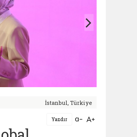
İstanbul, Türkiye
Bağlantıyı aç
Bağlantıyı aç
Yazdır
lobal