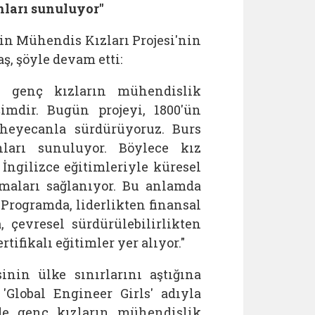
nları sunuluyor"
in Mühendis Kızları Projesi'nin
ş, şöyle devam etti:
ve genç kızların mühendislik
şimdir. Bugün projeyi, 1800'ün
 heyecanla sürdürüyoruz. Burs
ları sunuluyor. Böylece kız
İngilizce eğitimleriyle küresel
maları sağlanıyor. Bu anlamda
 Programda, liderlikten finansal
 çevresel sürdürülebilirlikten
tifikalı eğitimler yer alıyor."
sinin ülke sınırlarını aştığına
 'Global Engineer Girls' adıyla
rde genç kızların mühendislik