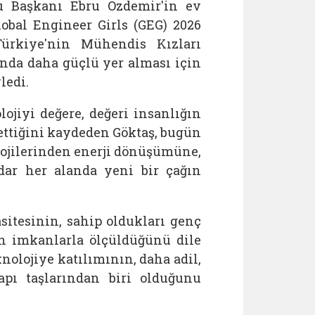
u Başkanı Ebru
Özdemir'in ev
obal Engineer Girls (GEG) 2026
Türkiye'nin Mühendis Kızları
yonda daha güçlü yer alması için
ledi.
lojiyi değere, değeri insanlığın
ettiğini kaydeden
Göktaş, bugün
ojilerinden enerji dönüşümüne,
dar her alanda yeni bir çağın
sitesinin, sahip oldukları genç
an imkanlarla ölçüldüğünü dile
knolojiye katılımının, daha adil,
pı taşlarından biri olduğunu