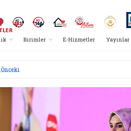
AİLEM İletişim Merkezi
Aile ve 
Sıkça Sorulan Sorular
Alo 183 (yeni sekmede açılır)
Alo 144 (yeni sekmede açılır)
Koruyucu Aile (yeni sekmede açılır)
I
TLER
rir
, alt menü içerir
, alt menü içerir
lık
Birimler
E-Hizmetler
Yayınlar
Önceki