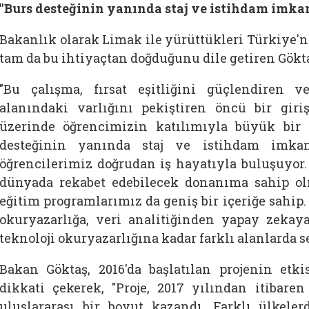
"Burs desteğinin yanında staj ve istihdam imka
Bakanlık olarak Limak ile yürüttükleri Türkiye'n
tam da bu ihtiyaçtan doğduğunu dile getiren
Gökta
"Bu çalışma, fırsat eşitliğini güçlendiren 
alanındaki varlığını pekiştiren öncü bir giri
üzerinde öğrencimizin katılımıyla büyük bir
desteğinin yanında staj ve istihdam imkan
öğrencilerimiz doğrudan iş hayatıyla buluşuyor. 
dünyada rekabet edebilecek donanıma sahip ol
eğitim programlarımız da geniş bir içeriğe sahip.
okuryazarlığa, veri analitiğinden yapay zekaya,
teknoloji okuryazarlığına kadar farklı alanlarda ser
Bakan
Göktaş, 2016'da başlatılan projenin etki
dikkati çekerek, "Proje, 2017 yılından itibaren
uluslararası bir boyut kazandı. Farklı ülkele