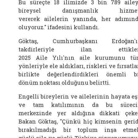
Bu süreçte 18 ilimizde 3 bin 789
aile
bireysel danışmanlık hizmet
vererek
ailelerin yanında, her adımın
oluyoruz." ifadesini kullandı.
Göktaş, Cumhurbaşkanı Erdoğan'ı
takdirleriyle ilan ettikler
2025
Aile
Yılı'nın
aile
kurumunu tü
yönleriyle ele aldıkları, riskleri ve fırsatla
birlikte değerlendirdikleri önemli b
dönüm noktası olduğunu belirtti.
Engelli bireylerin ve
ailelerinin hayata eş
ve tam katılımının da bu süreci
merkezinde yer aldığına dikkati çek
Bakan
Göktaş, "Çünkü hiç kimsenin geri
bırakılmadığı bir toplum inşa etme
güçlü
aile
ve güçlü Türkiye vizyonumuz