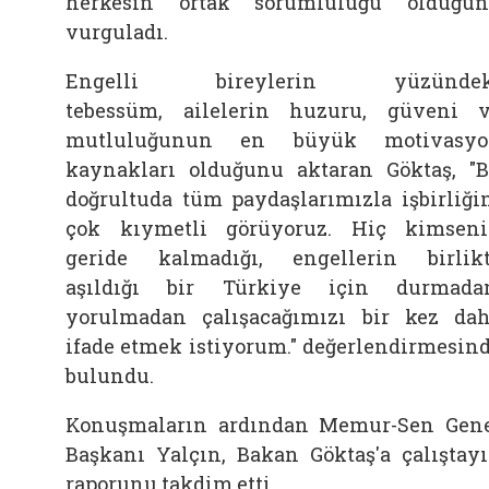
herkesin ortak sorumluluğu olduğu
vurguladı.
Engelli bireylerin yüzündek
tebessüm,
ailelerin huzuru, güveni 
mutluluğunun en büyük motivasyo
kaynakları olduğunu aktaran
Göktaş, "
doğrultuda tüm paydaşlarımızla işbirliği
çok kıymetli görüyoruz. Hiç kimsen
geride kalmadığı, engellerin birlik
aşıldığı bir Türkiye için durmada
yorulmadan çalışacağımızı bir kez da
ifade etmek istiyorum." değerlendirmesin
bulundu.
Konuşmaların ardından Memur-Sen Gen
Başkanı Yalçın, Bakan Göktaş'a çalıştay
raporunu takdim etti.