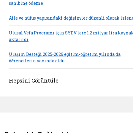
sahibine ödeme
Aile ve nüfus yapısındaki değişimler düzenli olarak izlen
Ulusal Vefa Programı için SYDV’lere 1,2 milyar lira kayna
aktarıldı
Ulaşım Desteği 2025-2026 eğitim-öğretim yılında da
öğrencilerin yanında oldu
Hepsini Görüntüle