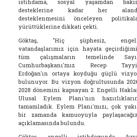
istihdama, sosyal yaşamdan bakı
desteklerine kadar her aland
desteklenmesini önceleyen politikal
yürüttüklerine dikkati çekti.
Göktaş, "Hiç şüphesiz, engell
vatandaşlarımız için hayata geçirdiğim
tüm çalışmaların temelinde Sayı
Cumhurbaşkanı'mız Recep Tayyi
Erdoğan'ın ortaya koyduğu güçlü vizy
bulunuyor. Bu vizyon doğrultusunda 202
2028 dönemini kapsayan 2. Engelli Hakla
Ulusal Eylem Planı'nın hazırlıkları
tamamladık. Eylem Planı'mızı, çok yak
bir zamanda kamuoyuyla paylaşacağız
açıklamasında bulundu.
Göktaş, engelli istihdamında, fırs