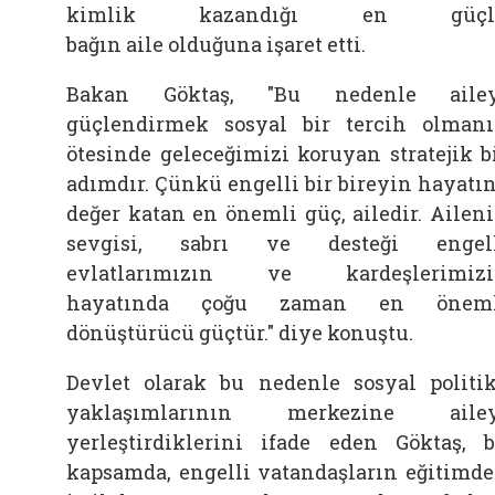
kimlik kazandığı en güçl
bağın
aile
olduğuna işaret etti.
Bakan
Göktaş, "Bu nedenle
aile
güçlendirmek sosyal bir tercih olman
ötesinde geleceğimizi koruyan stratejik b
adımdır. Çünkü engelli bir bireyin hayatı
değer katan en önemli güç,
ailedir.
Ailen
sevgisi, sabrı ve desteği engell
evlatlarımızın ve kardeşlerimizi
hayatında çoğu zaman en öneml
dönüştürücü güçtür." diye konuştu.
Devlet olarak bu nedenle sosyal politi
yaklaşımlarının merkezine
aile
yerleştirdiklerini ifade eden
Göktaş, 
kapsamda, engelli vatandaşların eğitimd