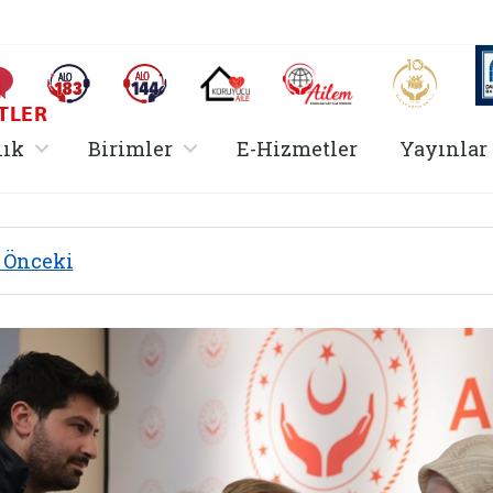
AİLEM İletişim Merkezi
Aile ve 
Sıkça Sorulan Sorular
Alo 183 (yeni sekmede açılır)
Alo 144 (yeni sekmede açılır)
Koruyucu Aile (yeni sekmede açılır)
I
TLER
rir
, alt menü içerir
, alt menü içerir
lık
Birimler
E-Hizmetler
Yayınlar
Önceki