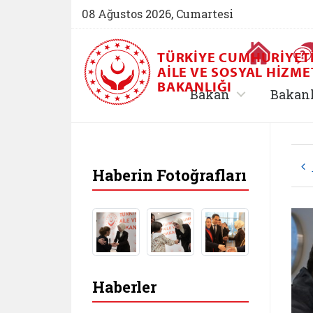
08 Ağustos 2026, Cumartesi
Ana Sayfa
TÜRKIYE CUMHURIYET
AILE VE SOSYAL HIZME
BAKANLIĞI
, alt menü içe
Bakan
Bakan
Haberin Fotoğrafları
Haberler