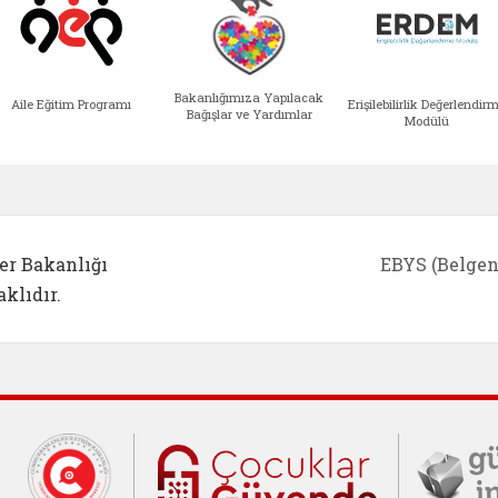
Bakanlığımıza Yapılacak
Aile Eğitim Programı
Erişilebilirlik Değerlendir
Bağışlar ve Yardımlar
Modülü
e açılır)
enim Ailem (yeni sekmede açılır)
Aile Eğitim Programı (yeni sekmede açılır
Bakanlığımıza Yapılacak 
Erişile
er Bakanlığı
EBYS (Belgen
klıdır.
Cumhurbaşkanlığı İletişim Merkezi (C
Çocuklar Gü