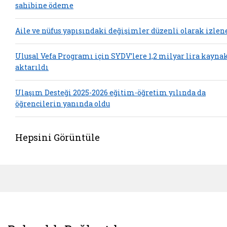
sahibine ödeme
Aile ve nüfus yapısındaki değişimler düzenli olarak izlen
Ulusal Vefa Programı için SYDV’lere 1,2 milyar lira kayna
aktarıldı
Ulaşım Desteği 2025-2026 eğitim-öğretim yılında da
öğrencilerin yanında oldu
Hepsini Görüntüle