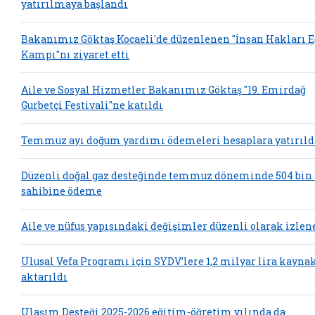
yatırılmaya başlandı
Bakanımız Göktaş Kocaeli'de düzenlenen "İnsan Hakları 
Kampı"nı ziyaret etti
Aile ve Sosyal Hizmetler Bakanımız Göktaş "19. Emirdağ
Gurbetçi Festivali"ne katıldı
Temmuz ayı doğum yardımı ödemeleri hesaplara yatırıld
Düzenli doğal gaz desteğinde temmuz döneminde 504 bin
sahibine ödeme
Aile ve nüfus yapısındaki değişimler düzenli olarak izlen
Ulusal Vefa Programı için SYDV’lere 1,2 milyar lira kayna
aktarıldı
Ulaşım Desteği 2025-2026 eğitim-öğretim yılında da