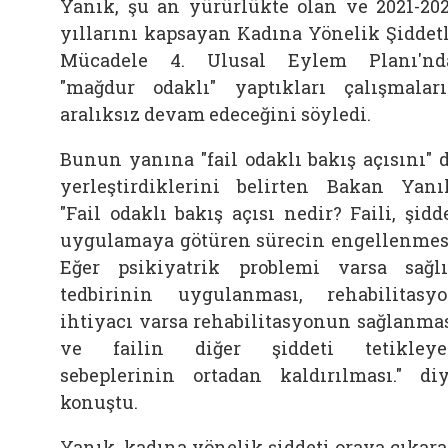
Yanık, şu an yürürlükte olan ve 2021-20
yıllarını kapsayan Kadına Yönelik Şiddet
Mücadele 4. Ulusal Eylem Planı'nd
"mağdur odaklı" yaptıkları çalışmalar
aralıksız devam edeceğini söyledi.
Bunun yanına "fail odaklı bakış açısını" 
yerleştirdiklerini belirten Bakan Yanı
"Fail odaklı bakış açısı nedir? Faili, şidd
uygulamaya götüren sürecin engellenmes
Eğer psikiyatrik problemi varsa sağl
tedbirinin uygulanması, rehabilitasy
ihtiyacı varsa rehabilitasyonun sağlanma
ve failin diğer şiddeti tetikley
sebeplerinin ortadan kaldırılması." di
konuştu.
Yanık, kadına yönelik şiddeti oraya çıkar