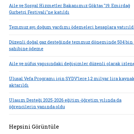
Aile ve Sosyal Hizmetler Bakanımız Göktaş "19. Emirdağ
Gurbetçi Festivali"ne katıldı
Temmuz ayı doğum yardımı ödemeleri hesaplara yatırıld
Düzenli doğal gaz desteğinde temmuz döneminde 504 bin
sahibine ödeme
Aile ve nüfus yapısındaki değişimler düzenli olarak izlen
Ulusal Vefa Programı için SYDV’lere 1,2 milyar lira kayna
aktarıldı
Ulaşım Desteği 2025-2026 eğitim-öğretim yılında da
öğrencilerin yanında oldu
Hepsini Görüntüle