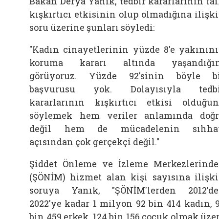
Bakan Derya Yanık, tedbir kararlarının fai
kışkırtıcı etkisinin olup olmadığına ilişk
soru üzerine şunları söyledi:
"Kadın cinayetlerinin yüzde 8'e yakının
koruma kararı altında yaşandığın
görüyoruz. Yüzde 92'sinin böyle b
başvurusu yok. Dolayısıyla tedbi
kararlarının kışkırtıcı etkisi olduğu
söylemek hem veriler anlamında doğ
değil hem de mücadelenin sıhhat
açısından çok gerçekçi değil."
Şiddet Önleme ve İzleme Merkezlerind
(ŞÖNİM) hizmet alan kişi sayısına ilişk
soruya Yanık, "ŞÖNİM'lerden 2012'd
2022'ye kadar 1 milyon 92 bin 414 kadın, 
bin 459 erkek, 124 bin 156 çocuk olmak üze