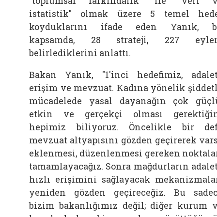
"toplumsal farkındalık" ile "veri 
istatistik" olmak üzere 5 temel hed
koyduklarını ifade eden Yanık, b
kapsamda, 28 strateji, 227 eyle
belirlediklerini anlattı.
Bakan Yanık, "1'inci hedefimiz, adale
erişim ve mevzuat. Kadına yönelik şiddet
mücadelede yasal dayanağın çok güçl
etkin ve gerçekçi olması gerektiği
hepimiz biliyoruz. Öncelikle bir de
mevzuat altyapısını gözden geçirerek var
eklenmesi, düzenlenmesi gereken noktala
tamamlayacağız. Sonra mağdurların adale
hızlı erişimini sağlayacak mekanizmala
yeniden gözden geçireceğiz. Bu sade
bizim bakanlığımız değil; diğer kurum 