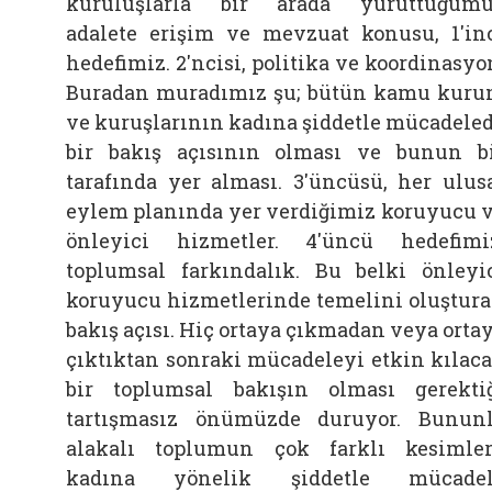
kuruluşlarla bir arada yürüttüğüm
adalete erişim ve mevzuat konusu, 1'in
hedefimiz. 2'ncisi, politika ve koordinasyo
Buradan muradımız şu; bütün kamu kur
ve kuruşlarının kadına şiddetle mücadele
bir bakış açısının olması ve bunun b
tarafında yer alması. 3'üncüsü, her ulus
eylem planında yer verdiğimiz koruyucu 
önleyici hizmetler. 4'üncü hedefimi
toplumsal farkındalık. Bu belki önleyi
koruyucu hizmetlerinde temelini oluştur
bakış açısı. Hiç ortaya çıkmadan veya orta
çıktıktan sonraki mücadeleyi etkin kılac
bir toplumsal bakışın olması gerekti
tartışmasız önümüzde duruyor. Bunun
alakalı toplumun çok farklı kesimler
kadına yönelik şiddetle mücadel