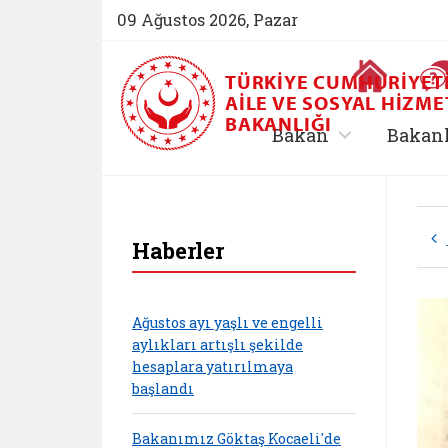
09 Ağustos 2026, Pazar
Ana Sayfa
TÜRKIYE CUMHURIYET
AILE VE SOSYAL HIZME
BAKANLIĞI
, alt menü içe
Bakan
Bakan
Haberler
Ağustos ayı yaşlı ve engelli
aylıkları artışlı şekilde
hesaplara yatırılmaya
başlandı
Bakanımız Göktaş Kocaeli'de