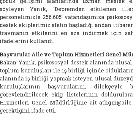
çocuk gelişimi alanlarında uzman meslek el
söyleyen Yanık, “Depremden etkilenen ill
personelimizle 256.605 vatandaşımıza psikososya
destek ekiplerimiz afetin başladığı andan itibar
travmanın etkilerini en aza indirmek için sa
ifadelerini kullandı.
Başvurular Aile ve Toplum Hizmetleri Genel Müd
Bakan Yanık, psikososyal destek alanında ulusal 
toplum kuruluşları ile iş birliği içinde oldukları
alanında iş birliği yapmak isteyen ulusal düzeyd
kuruluşlarının başvurularını, dilekçeyle
görevlendirilecek ekip listelerinin doldurula
Hizmetleri Genel Müdürlüğüne ait athgm@aile.g
gerektiğini ifade etti.