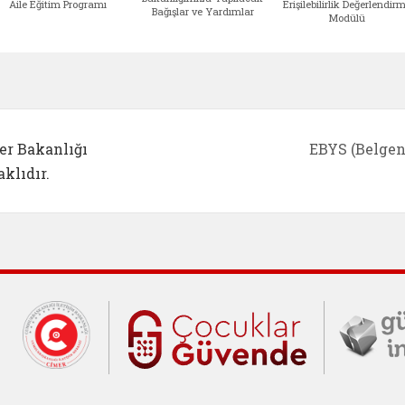
Aile Eğitim Programı
Erişilebilirlik Değerlendir
Bağışlar ve Yardımlar
Modülü
e açılır)
enim Ailem (yeni sekmede açılır)
Aile Eğitim Programı (yeni sekmede açılır
Bakanlığımıza Yapılacak 
Erişile
er Bakanlığı
EBYS (Belgen
klıdır.
Cumhurbaşkanlığı İletişim Merkezi (C
Çocuklar Gü