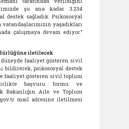
emanı tarafından verildiğini
erimizde şu ana kadar 3.234
l destek sağladık. Psikososyal
en vatandaşlarımızın yaşadıkları
hada çalışmaya devam ediyor.”
ürlüğüne iletilecek
düzeyde faaliyet gösteren sivil
nı bildirerek, psikososyal destek
e faaliyet gösteren sivil toplum
 birlikte başvuru formu ve
rak Bakanlığın Aile ve Toplum
ov.tr mail adresine iletilmesi