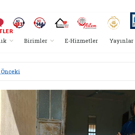
AİLEM İletişim Merkezi
Aile ve 
Sıkça Sorulan Sorular
Alo 183 (yeni sekmede açılır)
Alo 144 (yeni sekmede açılır)
Koruyucu Aile (yeni sekmede açılır)
I
TLER
rir
, alt menü içerir
, alt menü içerir
lık
Birimler
E-Hizmetler
Yayınlar
Önceki