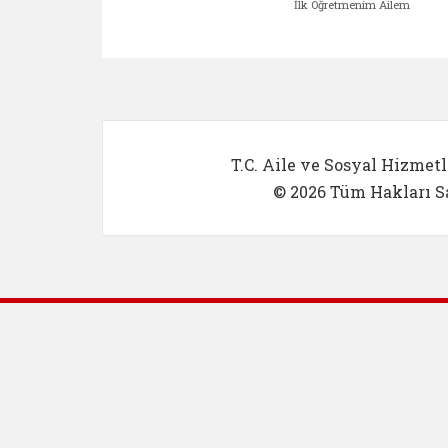
İlk Öğretmenim Ailem
Kadın Girişimci (yeni sekmed
İlk Öğretm
T.C. Aile ve Sosyal Hizmetl
© 2026 Tüm Hakları Sa
Dış Bağlantılar