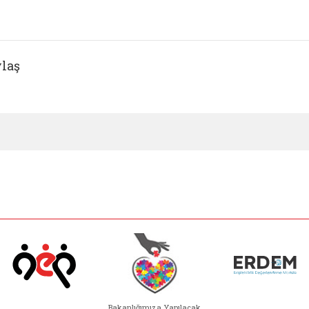
laş
Bakanlığımıza Yapılacak