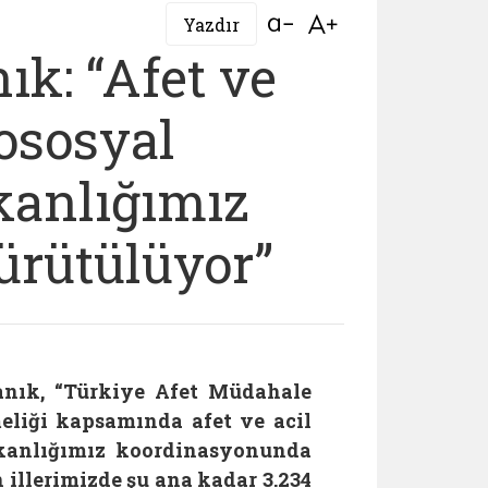
Bağlantıyı aç
Bağlantıyı aç
Yazdır
k: “Afet ve
ososyal
kanlığımız
rütülüyor”
anık, “Türkiye Afet Müdahale
liği kapsamında afet ve acil
akanlığımız koordinasyonunda
illerimizde şu ana kadar 3.234