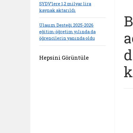
SYDV’lere 1,2 milyar lira
kaynak aktarıldı
B
Ulaşım Desteği 2025-2026
a
eğitim-öğretim yılında da
öğrencilerin yanında oldu
d
Hepsini Görüntüle
k