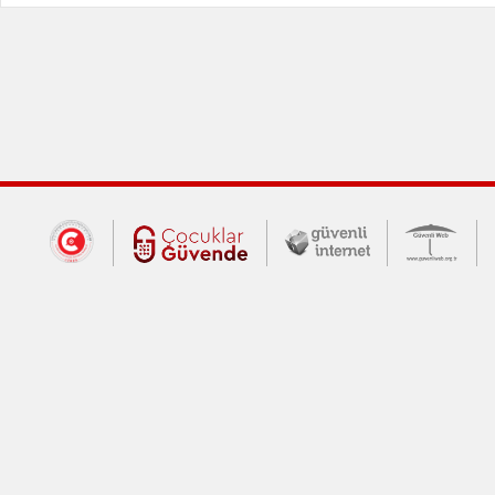
Dış Bağlantılar
Cumhurbaşkanlığı İletişim Merkezi (CİM
Çocuklar Güvende (yeni 
Güvenli İnte
Güv