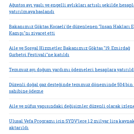
Ağustos ayı yaşlı ve engelli aylıkları artışlı şekilde hesap
yatırılmaya başlandı
Bakanımız Göktaş Kocaeli'de düzenlenen "İnsan Hakları 
Kampı"nı ziyaret etti
Aile ve Sosyal Hizmetler Bakanımız Göktaş "19. Emirdağ
Gurbetçi Festivali"ne katıldı
Temmuz ayı doğum yardımı ödemeleri hesaplara yatırıld
Düzenli doğal gaz desteğinde temmuz döneminde 504 bin
sahibine ödeme
Aile ve nüfus yapısındaki değişimler düzenli olarak izlen
Ulusal Vefa Programı için SYDV’lere 1,2 milyar lira kayna
aktarıldı