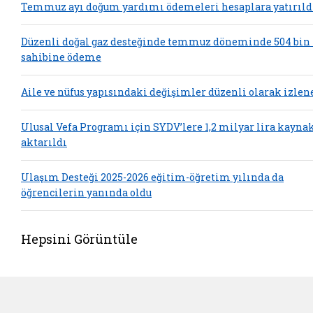
Temmuz ayı doğum yardımı ödemeleri hesaplara yatırıld
Düzenli doğal gaz desteğinde temmuz döneminde 504 bin
sahibine ödeme
Aile ve nüfus yapısındaki değişimler düzenli olarak izlen
Ulusal Vefa Programı için SYDV’lere 1,2 milyar lira kayna
aktarıldı
Ulaşım Desteği 2025-2026 eğitim-öğretim yılında da
öğrencilerin yanında oldu
Hepsini Görüntüle