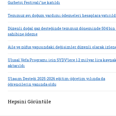
Gurbetçi Festivali"ne katıldı
Temmuz ayı doğum yardımı ödemeleri hesaplara yatırıld
Düzenli doğal gaz desteğinde temmuz döneminde 504 bin
sahibine ödeme
Aile ve nüfus yapısındaki değişimler düzenli olarak izlen
Ulusal Vefa Programı için SYDV’lere 1,2 milyar lira kayna
aktarıldı
Ulaşım Desteği 2025-2026 eğitim-öğretim yılında da
öğrencilerin yanında oldu
Hepsini Görüntüle