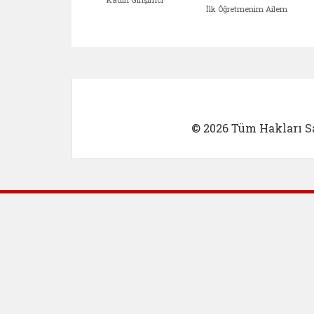
İlk Öğretmenim Ailem
Kadın Girişimci (yeni sekmed
İlk Öğretm
© 2026 Tüm Hakları Sa
Dış Bağlantılar