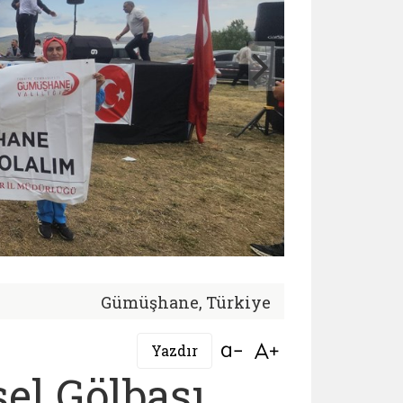
Gümüşhane, Türkiye
Bağlantıyı aç
Bağlantıyı aç
Yazdır
el Gölbaşı