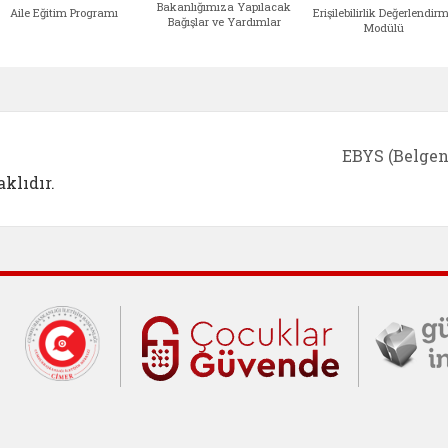
Bakanlığımıza Yapılacak
Aile Eğitim Programı
Erişilebilirlik Değerlendir
Bağışlar ve Yardımlar
Modülü
e açılır)
enim Ailem (yeni sekmede açılır)
Aile Eğitim Programı (yeni sekmede açılır
Bakanlığımıza Yapılacak 
Erişile
EBYS (Belgen
klıdır.
Cumhurbaşkanlığı İletişim Merkezi (C
Çocuklar Gü