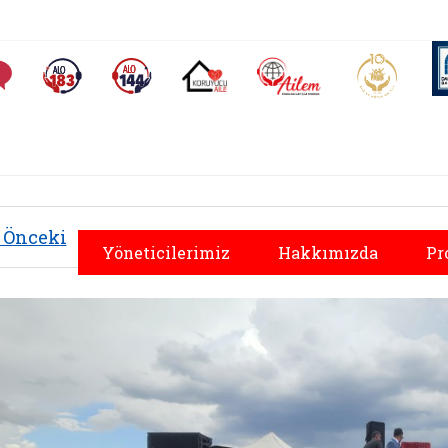
AİLEM İletişim Merkezi
Aile ve 
Sıkça Sorulan Sorular
Alo 183 (yeni sekmede açılır)
Alo 144 (yeni sekmede açılır)
Koruyucu Aile (yeni sekmede açılır)
Önceki
Yöneticilerimiz
Hakkımızda
Pr