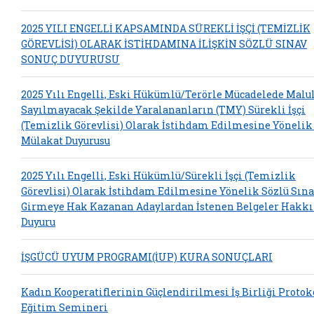
2025 YILI ENGELLİ KAPSAMINDA SÜREKLİ İŞÇİ (TEMİZLİK
GÖREVLİSİ) OLARAK İSTİHDAMINA İLİŞKİN SÖZLÜ SINAV
SONUÇ DUYURUSU
2025 Yılı Engelli, Eski Hükümlü/Terörle Mücadelede Malu
Sayılmayacak Şekilde Yaralananların (TMY) Sürekli İşçi
(Temizlik Görevlisi) Olarak İstihdam Edilmesine Yönelik
Mülakat Duyurusu
2025 Yılı Engelli, Eski Hükümlü/Sürekli İşçi (Temizlik
Görevlisi) Olarak İstihdam Edilmesine Yönelik Sözlü Sın
Girmeye Hak Kazanan Adaylardan İstenen Belgeler Hakk
Duyuru
İŞGÜCÜ UYUM PROGRAMI(İUP) KURA SONUÇLARI
Kadın Kooperatiflerinin Güçlendirilmesi İş Birliği Protok
Eğitim Semineri