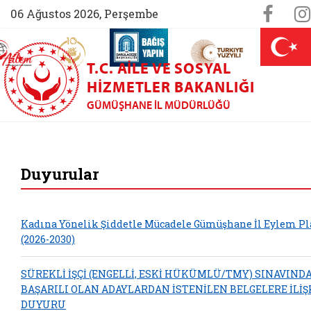
Sosya
Face
06 Ağustos 2026, Perşembe
AİLEM İletişim Merkezi (yeni sekmede açılır)
Aile ve Nüfus On Yılı (yeni sekmede açılır)
Darülaceze bağış sayfası (yeni sekme
açılır)
 Aile (yeni sekmede açılır)
T.C. AILE VE SOSYAL
HIZMETLER BAKANLIĞI
GÜMÜŞHANE İL MÜDÜRLÜĞÜ
Gümüşhane Aile ve
Duyurular
Kadına Yönelik Şiddetle Mücadele Gümüşhane İl Eylem Pl
(2026-2030)
SÜREKLİ İŞÇİ (ENGELLİ, ESKİ HÜKÜMLÜ/TMY) SINAVIND
BAŞARILI OLAN ADAYLARDAN İSTENİLEN BELGELERE İLİŞ
DUYURU