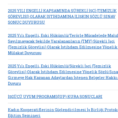
2025 YILI ENGELLİ KAPSAMINDA SÜREKLİ İŞÇİ (TEMİZLİK
GÖREVLİSİ) OLARAK İSTİHDAMINA İLİŞKİN SÖZLÜ SINAV
SONUÇ DUYURUSU
2025 Yılı Engelli, Eski Hükümlü/Terörle Mücadelede Malu
Sayılmayacak Şekilde Yaralananların (TMY) Sürekli İşçi
(Temizlik Görevlisi) Olarak İstihdam Edilmesine Yönelik
Mülakat Duyurusu
2025 Yılı Engelli, Eski Hükümlü/Sürekli İşçi (Temizlik
Görevlisi) Olarak İstihdam Edilmesine Yönelik Sözlü Sın
Girmeye Hak Kazanan Adaylardan İstenen Belgeler Hakk
Duyuru
İŞGÜCÜ UYUM PROGRAMI(İUP) KURA SONUÇLARI
Kadın Kooperatiflerinin Güçlendirilmesi İş Birliği Protok
Eğitim Semineri