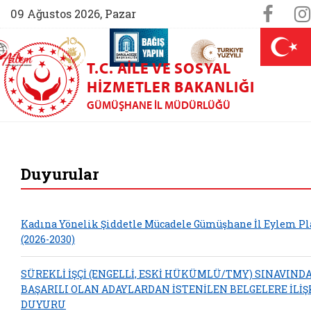
Sosya
Face
09 Ağustos 2026, Pazar
AİLEM İletişim Merkezi (yeni sekmede açılır)
Aile ve Nüfus On Yılı (yeni sekmede açılır)
Darülaceze bağış sayfası (yeni sekme
açılır)
 Aile (yeni sekmede açılır)
T.C. AILE VE SOSYAL
HIZMETLER BAKANLIĞI
GÜMÜŞHANE İL MÜDÜRLÜĞÜ
Gümüşhane Aile ve S
Duyurular
Kadına Yönelik Şiddetle Mücadele Gümüşhane İl Eylem Pl
(2026-2030)
SÜREKLİ İŞÇİ (ENGELLİ, ESKİ HÜKÜMLÜ/TMY) SINAVIND
BAŞARILI OLAN ADAYLARDAN İSTENİLEN BELGELERE İLİŞ
DUYURU