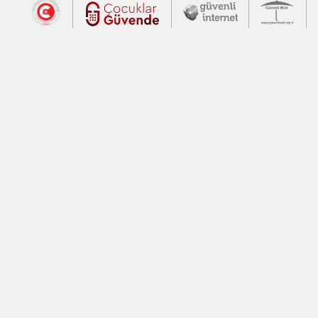
Dış Bağlantılar
Cumhurbaşkanlığı İletişim Merkezi (CİM
Çocuklar Güvende (yeni 
Güvenli İnte
Güv