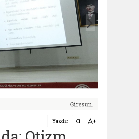
Giresun.
Bağlantıyı aç
Bağlantıyı aç
Yazdır
ada: Otizm