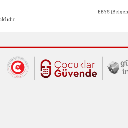
EBYS (Belgen
klıdır.
Cumhurbaşkanlığı İletişim Merkezi (C
Çocuklar Gü