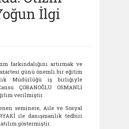
Yoğun İlgi
zm farkındalığını artırmak ve
zartesi günü önemli bir eğitim
lık Müdürlüğü iş birliğiyle
esi Cansu ÇOBANOĞLU OSMANLI
itim verilmiştir.
nen seminere, Aile ve Sosyal
RYAKİ ile danışmanlık tedbiri
tılım göstermiştir.