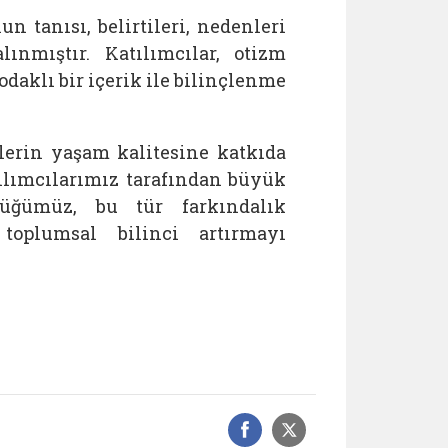
tanısı, belirtileri, nedenleri
lınmıştır. Katılımcılar, otizm
daklı bir içerik ile bilinçlenme
lerin yaşam kalitesine katkıda
ılımcılarımız tarafından büyük
lüğümüz, bu tür farkındalık
 toplumsal bilinci artırmayı
Facebook üzerinde
Sosyal medyad