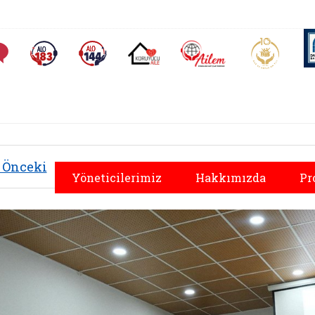
AİLEM İletişim Merkezi
Aile ve 
Sıkça Sorulan Sorular
Alo 183 (yeni sekmede açılır)
Alo 144 (yeni sekmede açılır)
Koruyucu Aile (yeni sekmede açılır)
Önceki
Yöneticilerimiz
Hakkımızda
Pr