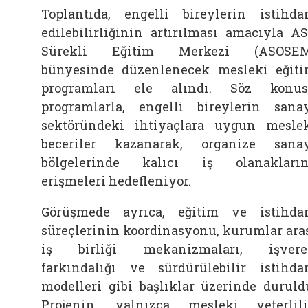
Toplantıda, engelli bireylerin istihd
edilebilirliğinin artırılması amacıyla A
Sürekli Eğitim Merkezi (ASOSEM
bünyesinde düzenlenecek mesleki eğit
programları ele alındı. Söz konu
programlarla, engelli bireylerin sana
sektöründeki ihtiyaçlara uygun mesle
beceriler kazanarak, organize sana
bölgelerinde kalıcı iş olanakları
erişmeleri hedefleniyor.
Görüşmede ayrıca, eğitim ve istihd
süreçlerinin koordinasyonu, kurumlar ara
iş birliği mekanizmaları, işvere
farkındalığı ve sürdürülebilir istihd
modelleri gibi başlıklar üzerinde duruld
Projenin, yalnızca mesleki yeterlil