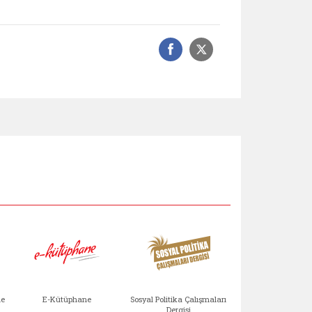
Facebook üzerinde
Sosyal medyad
Aile Çocuk Derg
me
E-Kütüphane
Sosyal Politika Çalışmaları
Dergisi