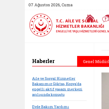
07 Ağustos 2026, Cuma
Ana Sayfa
T.C. AILE VE SOSYAL
HIZMETLER BAKANLIĞI
ENGELLI VE YAŞLI HIZMETLERI GENE
Haberler
Genel Müdür
Aile ve Sosyal Hizmetler
Bakanımız Göktaş, Konya'da
engelli aktif yaşam merkezi
açılışında konuştu
Evde Bakım Yardımı