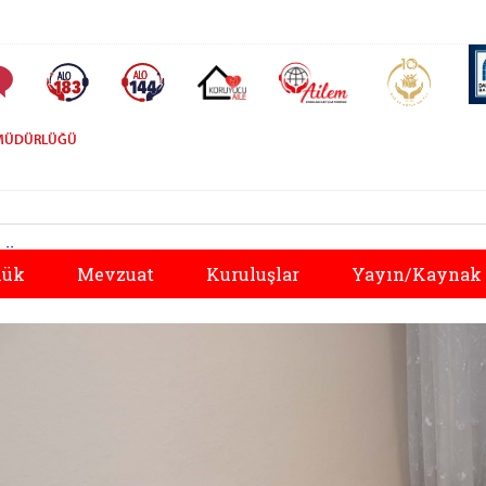
AİLEM İletişim Merkezi
Aile ve 
Sıkça Sorulan Sorular
Alo 183 (yeni sekmede açılır)
Alo 144 (yeni sekmede açılır)
Koruyucu Aile (yeni sekmede açılır)
L MÜDÜRLÜĞÜ
Önceki
lük
Mevzuat
Kuruluşlar
Yayın/Kaynak