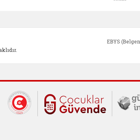
e açılır)
enim Ailem (yeni sekmede açılır)
Aile Eğitim Programı (yeni sekmede açılır
Bakanlığımıza Yapılacak 
Erişile
EBYS (Belgen
klıdır.
Cumhurbaşkanlığı İletişim Merkezi (C
Çocuklar Gü