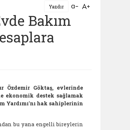
Bağlantıyı aç
Bağlantıyı aç
Yazdır
Evde Bakım
esaplara
r Özdemir Göktaş, evlerinde
ine ekonomik destek sağlamak
ım Yardımı'nı hak sahiplerinin
dan bu yana engelli bireylerin