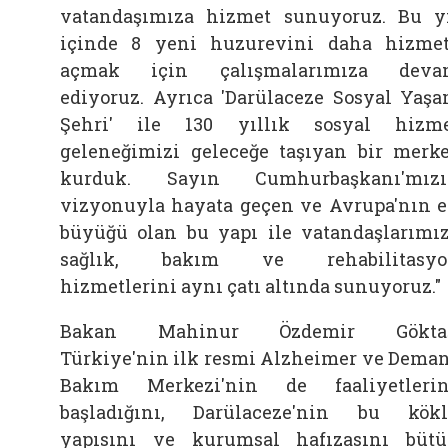
vatandaşımıza hizmet sunuyoruz. Bu y
içinde 8 yeni huzurevini daha hizme
açmak için çalışmalarımıza deva
ediyoruz. Ayrıca 'Darülaceze Sosyal Yaş
Şehri' ile 130 yıllık sosyal hizm
geleneğimizi geleceğe taşıyan bir merk
kurduk. Sayın Cumhurbaşkanı'mızı
vizyonuyla hayata geçen ve Avrupa'nın 
büyüğü olan bu yapı ile vatandaşlarımı
sağlık, bakım ve rehabilitasyo
hizmetlerini aynı çatı altında sunuyoruz."
Bakan
Mahinur
Özdemir
Gökta
Türkiye'nin ilk resmi Alzheimer ve Dema
Bakım Merkezi'nin de faaliyetleri
başladığını, Darülaceze'nin bu kök
yapısını ve kurumsal hafızasını büt