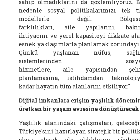
sahip olmadıklarını da gözlemliyoruz. 
nedenle sosyal politikalarımızı tek t
modellerle değil. Bölgese
farklılıkları,
aile
yapılarını, bak
ihtiyacını ve yerel kapasiteyi dikkate al
esnek yaklaşımlarla planlamak zorundayı
Çünkü yaşlanan nüfus, sağlı
sistemlerinden sosya
hizmetlere,
aile
yapısından şeh
planlamasına, istihdamdan teknoloji
kadar hayatın tüm alanlarını etkiliyor."
Dijital imkanlara erişim yaşlılık dönemi
üretken bir yaşam evresine dönüştürecek
Yaşlılık alanındaki çalışmaları, geleceğ
Türkiye'sini hazırlayan stratejik bir politi
alanı olarak ele aldıklarını söyley