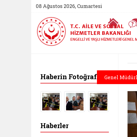
08 Ağustos 2026, Cumartesi
Ana Sayfa
T.C. AILE VE SOSYAL
HIZMETLER BAKANLIĞI
ENGELLI VE YAŞLI HIZMETLERI GENE
Haberin Fotoğrafları
Genel Müdür
Haberler