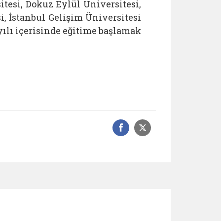
itesi, Dokuz Eylül Üniversitesi,
, İstanbul Gelişim Üniversitesi
yılı içerisinde eğitime başlamak
Facebook üzerinde
Sosyal medyad