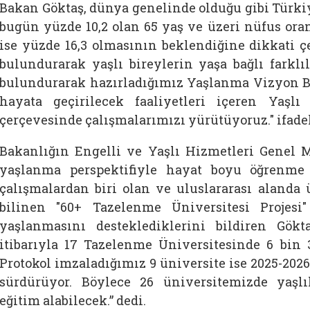
Bakan Göktaş, dünya genelinde olduğu gibi Türkiy
bugün yüzde 10,2 olan 65 yaş ve üzeri nüfus oran
ise yüzde 16,3 olmasının beklendiğine dikkati ç
bulundurarak yaşlı bireylerin yaşa bağlı farklı
bulundurarak hazırladığımız Yaşlanma Vizyon B
hayata geçirilecek faaliyetleri içeren Yaşl
çerçevesinde çalışmalarımızı yürütüyoruz." ifadel
Bakanlığın Engelli ve Yaşlı Hizmetleri Genel 
yaşlanma perspektifiyle hayat boyu öğrenme
çalışmalardan biri olan ve uluslararası alanda 
bilinen "60+ Tazelenme Üniversitesi Projesi" 
yaşlanmasını desteklediklerini bildiren Gök
itibarıyla 17 Tazelenme Üniversitesinde 6 bin 3
Protokol imzaladığımız 9 üniversite ise 2025-2026 
sürdürüyor. Böylece 26 üniversitemizde yaşlıl
eğitim alabilecek.” dedi.