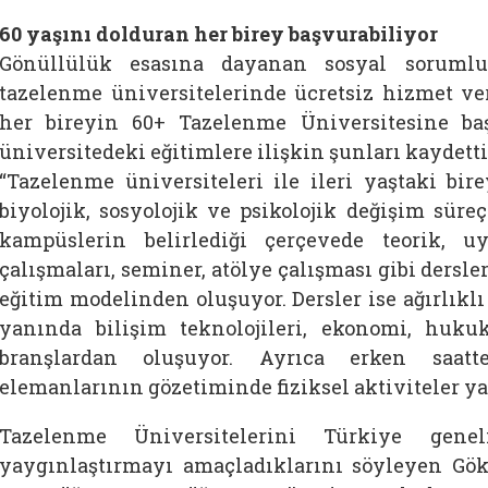
60 yaşını dolduran her birey başvurabiliyor
Gönüllülük esasına dayanan sosyal sorumlul
tazelenme üniversitelerinde ücretsiz hizmet ver
her bireyin 60+ Tazelenme Üniversitesine başv
üniversitedeki eğitimlere ilişkin şunları kaydetti
“Tazelenme üniversiteleri ile ileri yaştaki bir
biyolojik, sosyolojik ve psikolojik değişim süre
kampüslerin belirlediği çerçevede teorik, uy
çalışmaları, seminer, atölye çalışması gibi dersle
eğitim modelinden oluşuyor. Dersler ise ağırlıklı
yanında bilişim teknolojileri, ekonomi, huku
branşlardan oluşuyor. Ayrıca erken saat
elemanlarının gözetiminde fiziksel aktiviteler yap
Tazelenme Üniversitelerini Türkiye genel
yaygınlaştırmayı amaçladıklarını söyleyen Gök