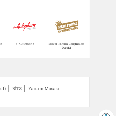
Aile Çocuk Derg
me
E-Kütüphane
Sosyal Politika Çalışmaları
Dergisi
)
Bağışlar ve Yardımlar (yeni sekmede açılır)
bilirlik Değerlendirme Modülü (yeni sekmede açıl
E-Kütüphane (yeni sekmede açılır)
Sosyal Politika Çalış
Ail
et)
BİTS
Yardım Masası