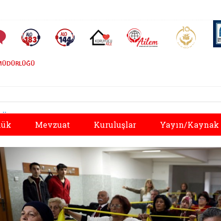
AİLEM İletişim Merkezi
Aile ve 
Sıkça Sorulan Sorular
Alo 183 (yeni sekmede açılır)
Alo 144 (yeni sekmede açılır)
Koruyucu Aile (yeni sekmede açılır)
L MÜDÜRLÜĞÜ
Önceki
lük
Mevzuat
Kuruluşlar
Yayın/Kaynak