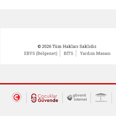
Kadın Girişimci (yeni sekmede açıl
İlk Öğ
© 2026 Tüm Hakları Saklıdır.
EBYS (Belgenet)
BİTS
Yardım Masası
Dış Bağlantılar
Cumhurbaşkanlığı İletişim Merkezi (CİM
Çocuklar Güvende (yeni 
Güvenli İnte
Güv