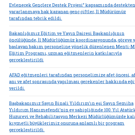
Evlenecek Gençlere Destek Projesi” kapsamında destekte
yararlanmaya hak kazanan genç çiftler, İl Müdürümüz
tarafından tebrik edildi.
Bakanlığımız Eğitim ve Yayın Dairesi Başkanlığının
öncülüğünde, İl Müdürlüğümüz koordinasyonunda, göreve 
başlayan bakım personeline yönelik düzenlenen Menti-M
Eğitim Programı, uzman eğitmenlerin katkılarıyla
gerçekleştirildi
AFAD eğitmenleri tarafından personelimize afet öncesi, a
anı ve afet sonrasında yapılması gerekenler hakkında eğ
verildi.
Başbakanımız Sayın Binali Yıldırım’ın eşi Sayın Semiha
Yıldırım Hanımefendi’nin ev sahipliğinde 100. Yıl Atatür
Huzurevi ve Rehabilitasyon Merkezi Müdürlüğümüzde kal
kıymetli büyüklerimiz onuruna anlamlı bir program
gerçekleştirildi.