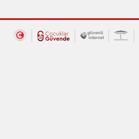
Dış Bağlantılar
Cumhurbaşkanlığı İletişim Merkezi (CİM
Çocuklar Güvende (yeni 
Güvenli İnte
Güv