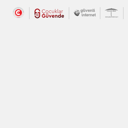
Dış Bağlantılar
Cumhurbaşkanlığı İletişim Merkezi (CİM
Çocuklar Güvende (yeni 
Güvenli İnte
Güv