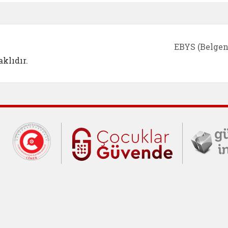
EBYS (Belgen
klıdır.
Cumhurbaşkanlığı İletişim Merkezi (C
Çocuklar Gü