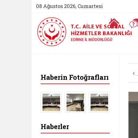
08 Ağustos 2026, Cumartesi
Ana Sayfa
T.C. AILE VE SOSYAL
HIZMETLER BAKANLIĞI
EDIRNE İL MÜDÜRLÜĞÜ
Haberin Fotoğrafları
Haberler