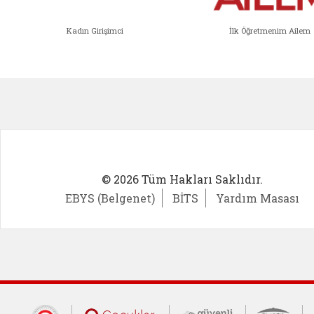
Kadın Girişimci
İlk Öğretmenim Ailem
Kadın Girişimci (yeni sekmede açıl
İlk Öğ
© 2026 Tüm Hakları Saklıdır.
EBYS (Belgenet)
BİTS
Yardım Masası
Cumhurbaşkanlığı İletişim Merkezi (CİM
Çocuklar Güvende (yeni 
Güvenli İnte
Güv