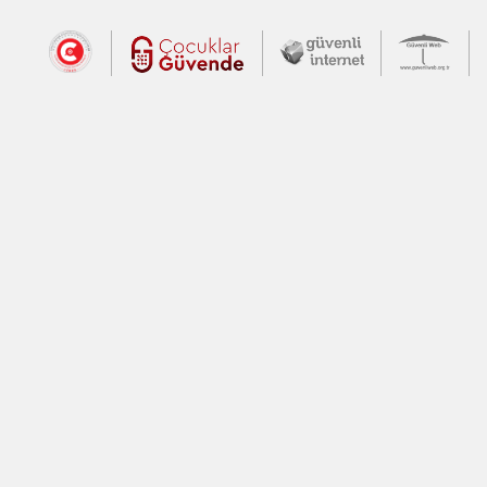
Dış Bağlantılar
Cumhurbaşkanlığı İletişim Merkezi (CİM
Çocuklar Güvende (yeni 
Güvenli İnte
Güv