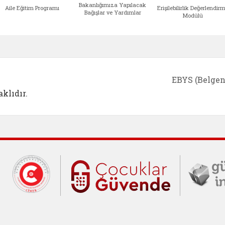
Bakanlığımıza Yapılacak
Aile Eğitim Programı
Erişilebilirlik Değerlendir
Bağışlar ve Yardımlar
Modülü
e açılır)
enim Ailem (yeni sekmede açılır)
Aile Eğitim Programı (yeni sekmede açılır
Bakanlığımıza Yapılacak 
Erişile
EBYS (Belgen
klıdır.
Cumhurbaşkanlığı İletişim Merkezi (C
Çocuklar Gü