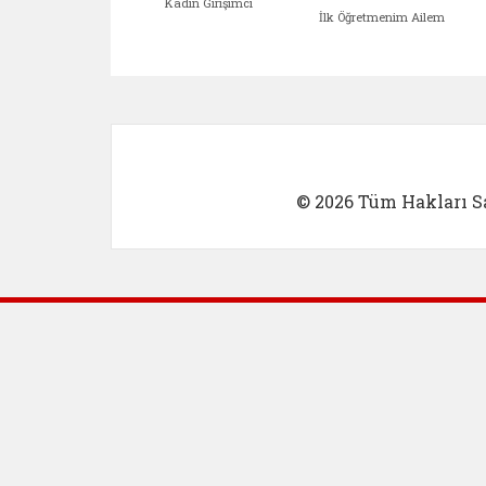
Kadın Girişimci
İlk Öğretmenim Ailem
Kadın Girişimci (yeni sekmed
İlk Öğretm
© 2026 Tüm Hakları Sa
Dış Bağlantılar