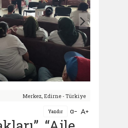
Merkez, Edirne - Türkiye
Bağlantıyı aç
Bağlantıyı aç
Yazdır
kları”, “Aile