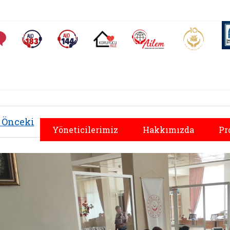
AİLEM İletişim Merkezi
Aile ve 
Sıkça Sorulan Sorular
Alo 183 (yeni sekmede açılır)
Alo 144 (yeni sekmede açılır)
Koruyucu Aile (yeni sekmede açılır)
Önceki
Yöneticilerimiz
Hakkımızda
Pr