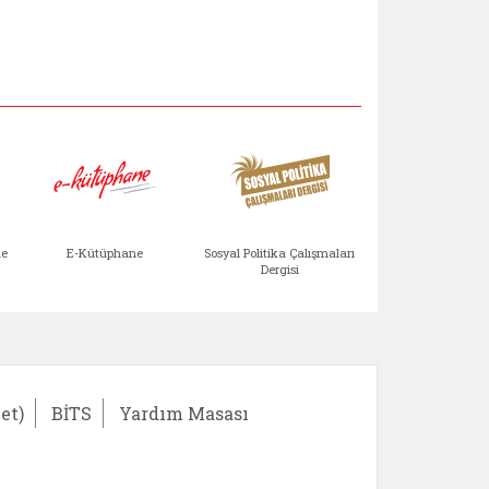
Aile Çocuk Derg
me
E-Kütüphane
Sosyal Politika Çalışmaları
Dergisi
)
Bağışlar ve Yardımlar (yeni sekmede açılır)
bilirlik Değerlendirme Modülü (yeni sekmede açıl
E-Kütüphane (yeni sekmede açılır)
Sosyal Politika Çalış
Ail
et)
BİTS
Yardım Masası