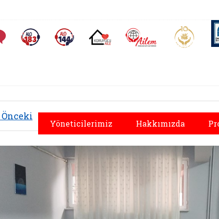
AİLEM İletişim Merkezi
Aile ve 
Sıkça Sorulan Sorular
Alo 183 (yeni sekmede açılır)
Alo 144 (yeni sekmede açılır)
Koruyucu Aile (yeni sekmede açılır)
Önceki
Yöneticilerimiz
Hakkımızda
Pr