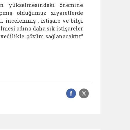
nin yükselmesindeki önemine
ış olduğumuz ziyaretlerde
 incelenmiş , istişare ve bilgi
mesi adına daha sık istişareler
vedilikle çözüm sağlanacaktır”
Facebook üzerinde
Sosyal medyad