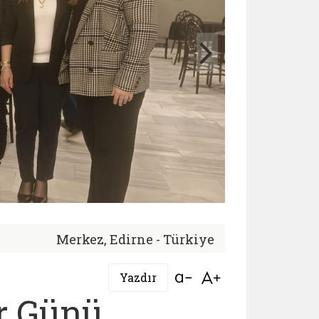
Merkez, Edirne - Türkiye
Bağlantıyı aç
Bağlantıyı aç
Yazdır
er Günü