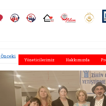
AİLEM İletişim Merkezi
Aile ve 
Sıkça Sorulan Sorular
Alo 183 (yeni sekmede açılır)
Alo 144 (yeni sekmede açılır)
Koruyucu Aile (yeni sekmede açılır)
Önceki
Yöneticilerimiz
Hakkımızda
Pr