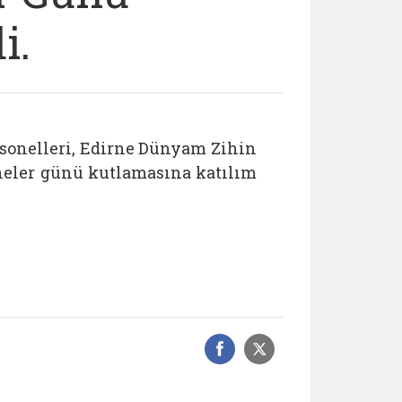
i.
rsonelleri, Edirne Dünyam Zihin
neler günü kutlamasına katılım
Facebook üzerinde
Sosyal medyad