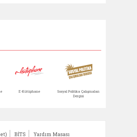
Aile Çocuk Derg
me
E-Kütüphane
Sosyal Politika Çalışmaları
Dergisi
)
Bağışlar ve Yardımlar (yeni sekmede açılır)
bilirlik Değerlendirme Modülü (yeni sekmede açıl
E-Kütüphane (yeni sekmede açılır)
Sosyal Politika Çalış
Ail
et)
BİTS
Yardım Masası